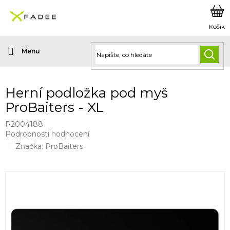
Přejít
na
obsah
HLED
Herní podložka pod myš
ProBaiters - XL
P2004188
Průměrné
Podrobnosti hodnocení
hodnocení
Značka:
ProBaiters
produktu
je
5,0
z
5
hvězdiček.