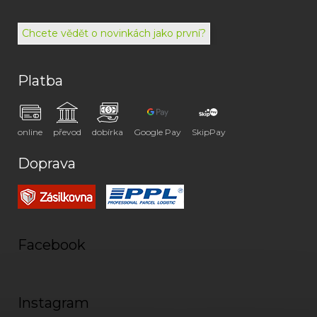
494
072
Chcete vědět o novinkách jako první?
Platba
online
převod
dobírka
Google Pay
SkipPay
Doprava
Facebook
Instagram