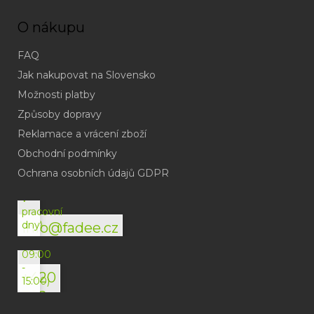
O nákupu
FAQ
Jak nakupovat na Slovensko
Možnosti platby
Způsoby dopravy
Reklamace a vrácení zboží
Obchodní podmínky
(odpověď
do
Ochrana osobních údajů GDPR
24h
v
pracovní
dny)
info@fadee.cz
(Po-
Pá
09:00
-
+420
15:00)
792