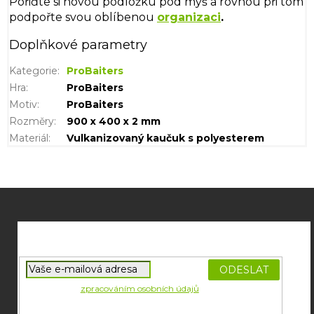
Pořiďte si novou podložku pod myš a rovnou při tom
podpořte svou oblíbenou
organizaci
.
Doplňkové parametry
Kategorie
:
ProBaiters
Hra
:
ProBaiters
Motiv
:
ProBaiters
Rozměry
:
900 x 400 x 2 mm
Materiál
:
Vulkanizovaný kaučuk s polyesterem
Z
á
p
a
t
í
PŘIHLÁSIT
Souhlasím se
zpracováním osobních údajů
potřebných pro
SE
zasílání newsletterů od společnosti FADEE