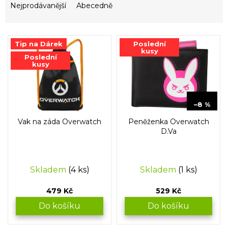
e
Nejprodávanější
Abecedně
n
í
V
p
Tip na Dárek
Poslední
ý
r
kusy
Poslední
p
o
kusy
i
d
s
u
p
k
579 Kč
r
–8 %
t
o
ů
Vak na záda Overwatch
Peněženka Overwatch
d
D.Va
u
k
t
Skladem
(4 ks)
Skladem
(1 ks)
ů
479 Kč
529 Kč
Do košíku
Do košíku