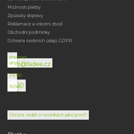
Možnosti platby
Způsoby dopravy
Reklamace a vrácení zboží
Obchodní podmínky
(odpověď
do
Ochrana osobních údajů GDPR
24h
v
pracovní
dny)
info@fadee.cz
(Po-
Pá
09:00
-
+420
15:00)
792
494
072
Chcete vědět o novinkách jako první?