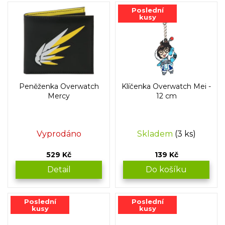
Poslední
kusy
Peněženka Overwatch
Klíčenka Overwatch Mei -
Mercy
12 cm
Vyprodáno
Skladem
(3 ks)
529 Kč
139 Kč
Detail
Do košíku
Poslední
Poslední
kusy
kusy