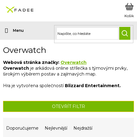
Přejít
na
obsah
HLED
Overwatch
Webová stránka značky:
Overwatch
Overwatch
je arkádová online střílečka s týmovými prvky,
širokým výběrem postav a zajímavých map.
Hra je vytvořena společností
Blizzard Entertainment.
OTEVŘÍT FILTR
Ř
a
Doporučujeme
Nejlevnější
Nejdražší
z