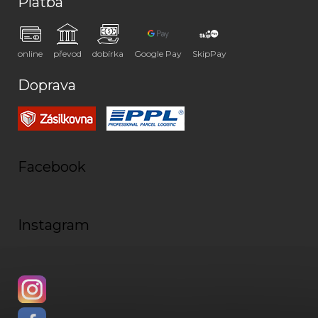
Platba
online
převod
dobírka
Google Pay
SkipPay
Doprava
Facebook
Instagram