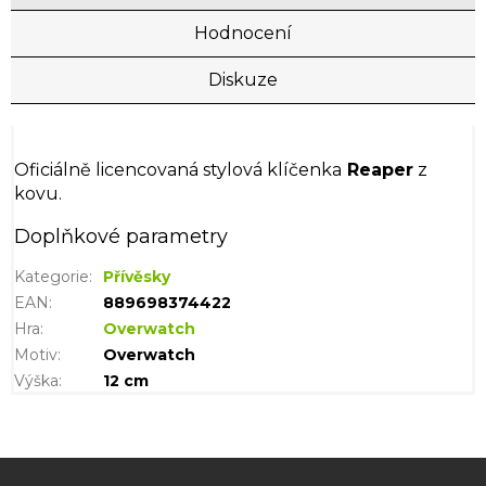
Hodnocení
Diskuze
Oficiálně licencovaná stylová klíčenka
Reaper
z
kovu.
Doplňkové parametry
Kategorie
:
Přívěsky
EAN
:
889698374422
Hra
:
Overwatch
Motiv
:
Overwatch
Výška
:
12 cm
Z