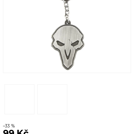
–33 %
99 Kč