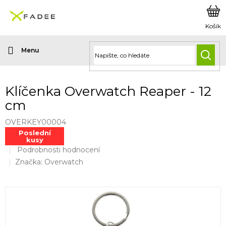
Přejít
na
obsah
HLED
Klíčenka Overwatch Reaper - 12
cm
OVERKEY00004
Poslední
kusy
Průměrné
Podrobnosti hodnocení
hodnocení
Značka:
Overwatch
produktu
je
0,0
z
5
hvězdiček.