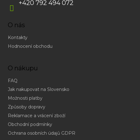
+420 792 494 072
O nás
Kontakty
Hodnocení obchodu
O nákupu
FAQ
Jak nakupovat na Slovensko
Možnosti platby
Způsoby dopravy
Reklamace a vrácení zboží
Obchodní podmínky
(odpověď
do
Ochrana osobních údajů GDPR
24h