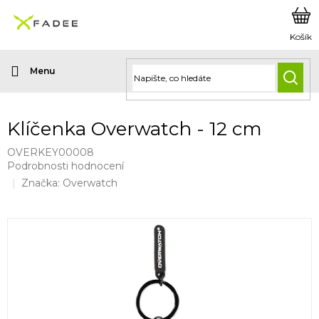
Přejít
na
obsah
HLED
Klíčenka Overwatch - 12 cm
OVERKEY00008
Průměrné
Podrobnosti hodnocení
hodnocení
Značka:
Overwatch
produktu
je
0,0
z
5
hvězdiček.