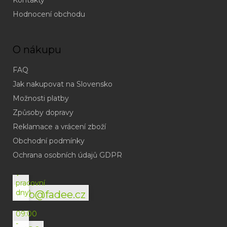
Kontakty
Hodnocení obchodu
O nákupu
FAQ
Jak nakupovat na Slovensko
Možnosti platby
Způsoby dopravy
Reklamace a vrácení zboží
Obchodní podmínky
(odpověď
do
Ochrana osobních údajů GDPR
24h
v
pracovní
dny)
info@fadee.cz
(Po-
Pá
09:00
-