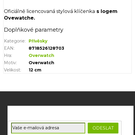
Oficiálně licencovaná stylová klíčenka
s logem
Ovewatche.
Doplňkové parametry
Kategorie
:
Přívěsky
EAN
:
8718526128703
Hra
:
Overwatch
Motiv
:
Overwatch
Velikost
:
12 cm
Z
á
p
a
t
E-mail
ODESLAT
í