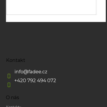
Souhlasím se
zpracováním osobních údajů
potřebných pro
zasílání newsletterů od společnosti FADEE
Kontakt
info
@
fadee.cz
+420 792 494 072
O nás