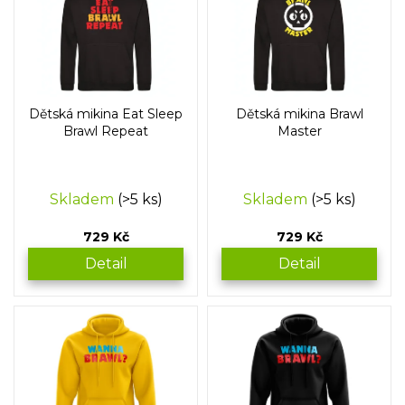
p
o
i
d
s
u
p
k
r
t
o
ů
Dětská mikina Eat Sleep
Dětská mikina Brawl
d
Brawl Repeat
Master
u
k
t
Skladem
(>5 ks)
Skladem
(>5 ks)
ů
729 Kč
729 Kč
Detail
Detail