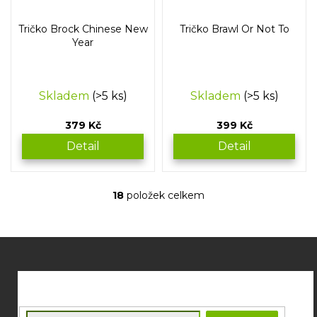
Tričko Brock Chinese New
Tričko Brawl Or Not To
Year
Skladem
(>5 ks)
Skladem
(>5 ks)
379 Kč
399 Kč
Detail
Detail
18
položek celkem
O
v
l
á
Z
d
á
a
p
c
í
a
p
t
E-mail