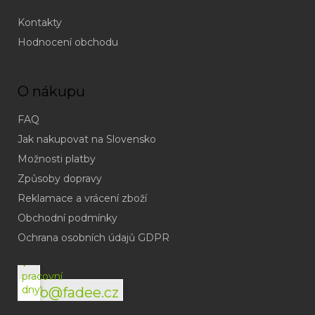
Kontakty
Hodnocení obchodu
O nákupu
FAQ
Jak nakupovat na Slovensko
Možnosti platby
Způsoby dopravy
Reklamace a vrácení zboží
Obchodní podmínky
(odpověď
do
Ochrana osobních údajů GDPR
24h
v
pracovní
dny)
info@fadee.cz
(Po-
Pá