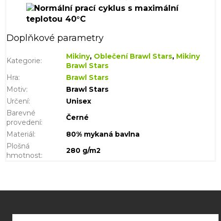
Doplňkové parametry
Mikiny
,
Oblečení Brawl Stars
,
Mikiny
Kategorie
:
Brawl Stars
Hra
:
Brawl Stars
Motiv
:
Brawl Stars
Určení
:
Unisex
Barevné
Černé
provedení
:
Materiál
:
80% mykaná bavlna
Plošná
280 g/m2
hmotnost
:
Z
á