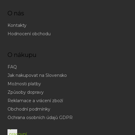
O nás
Kontakty
Hodnocení obchodu
O nákupu
FAQ
Jak nakupovat na Slovensko
Možnosti platby
Způsoby dopravy
Reklamace a vrácení zboží
Obchodní podmínky
(odpověď
do
Ochrana osobních údajů GDPR
24h
v
pracovní