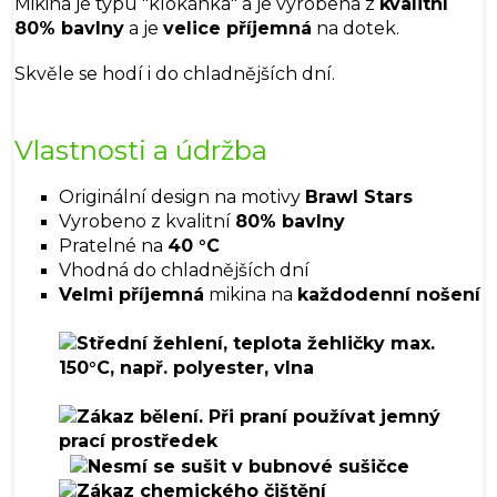
Mikina je typu "klokánka" a je vyrobena z
kvalitní
80% bavlny
a je
velice příjemná
na dotek.
Skvěle se hodí i do chladnějších dní.
Vlastnosti a údržba
Originální design na motivy
Brawl Stars
Vyrobeno z kvalitní
80% bavlny
Pratelné na
40 °C
Vhodná do chladnějších dní
Velmi příjemná
mikina na
každodenní nošení