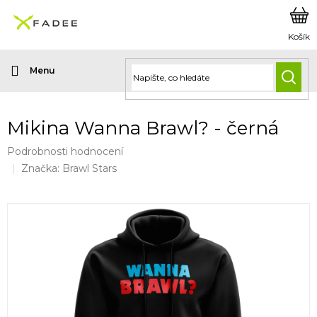
Přejít
na
obsah
HLED
Mikina Wanna Brawl? - černá
Průměrné
Podrobnosti hodnocení
hodnocení
Značka:
Brawl Stars
produktu
je
0,0
z
5
hvězdiček.