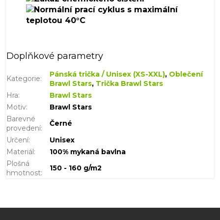
Doplňkové parametry
Pánská trička / Unisex (XS-XXL)
,
Oblečení
Kategorie
:
Brawl Stars
,
Trička Brawl Stars
Hra
:
Brawl Stars
Motiv
:
Brawl Stars
Barevné
Černé
provedení
:
Určení
:
Unisex
Materiál
:
100% mykaná bavlna
Plošná
150 - 160 g/m2
hmotnost
:
Z