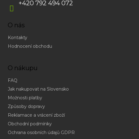
+420 792 494 072
O nás
Kontakty
Hodnocení obchodu
O nákupu
FAQ
Jak nakupovat na Slovensko
Možnosti platby
Způsoby dopravy
Reklamace a vrácení zboží
Obchodní podmínky
(odpověď
do
Ochrana osobních údajů GDPR
24h