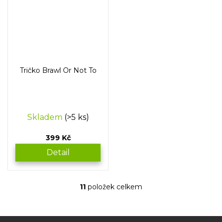
Tričko Brawl Or Not To
Skladem
(>5 ks)
399 Kč
Detail
11
položek celkem
O
v
l
á