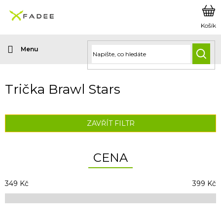
Přejít
na
obsah
HLED
Trička Brawl Stars
ZAVŘÍT FILTR
CENA
349
Kč
399
Kč