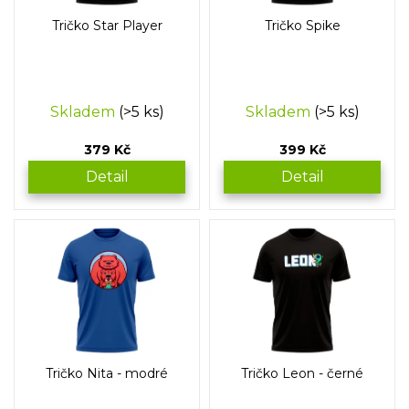
o
Tričko Star Player
Tričko Spike
d
u
k
t
Skladem
(>5 ks)
Skladem
(>5 ks)
ů
379 Kč
399 Kč
Detail
Detail
Tričko Nita - modré
Tričko Leon - černé