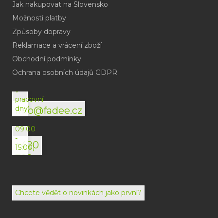
Jak nakupovat na Slovensko
Možnosti platby
Způsoby dopravy
Reklamace a vrácení zboží
Obchodní podmínky
(odpověď
do
Ochrana osobních údajů GDPR
24h
v
pracovní
dny)
info@fadee.cz
(Po-
Pá
09:00
-
+420
15:00)
792
494
072
Chcete vědět o novinkách jako první?