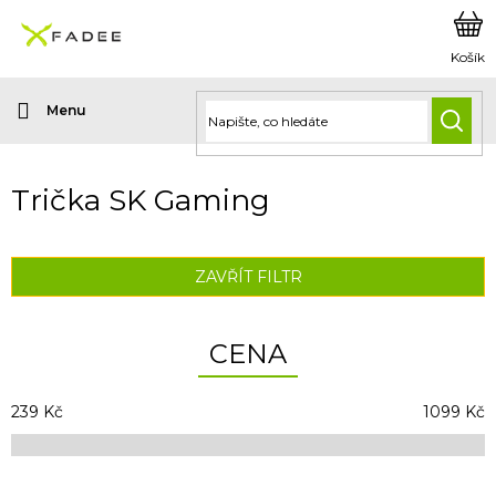
Přejít
na
obsah
HLED
Trička SK Gaming
ZAVŘÍT FILTR
CENA
239
Kč
1099
Kč