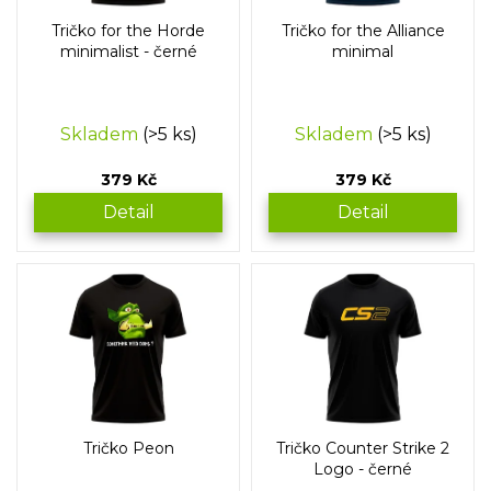
o
Tričko for the Horde
Tričko for the Alliance
d
minimalist - černé
minimal
u
k
t
Skladem
(>5 ks)
Skladem
(>5 ks)
ů
379 Kč
379 Kč
Detail
Detail
Tričko Peon
Tričko Counter Strike 2
Logo - černé