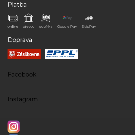
Platba
online
převod
dobírka
Google Pay
SkipPay
Doprava
Facebook
Instagram