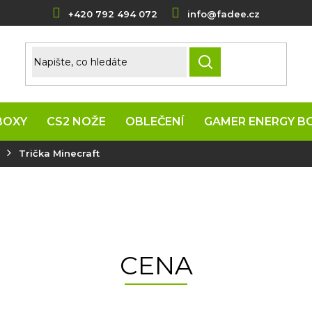
+420 792 494 072
info@fadee.cz
HLEDAT
BOXY
CS2 NOŽE
OBLEČENÍ
GAMER ENERGY B
Trička Minecraft
CENA