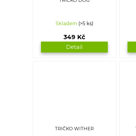
TRIČKO DOG
k
t
ů
Skladem
(>5 ks)
349 Kč
Detail
TRIČKO WITHER