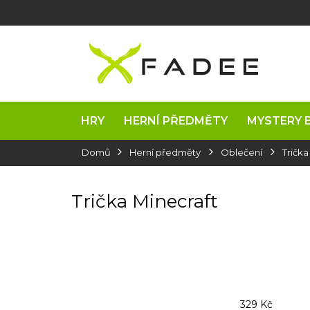
Přejít
na
obsah
HRY
HERNÍ PŘEDMĚTY
MYSTERY 
Domů
Herní předměty
Oblečení
Trička
Trička Minecraft
329
Kč