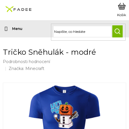
Přejít
na
obsah
HLED
Tričko Sněhulák - modré
Průměrné
Podrobnosti hodnocení
hodnocení
Značka:
Minecraft
produktu
je
0,0
z
5
hvězdiček.