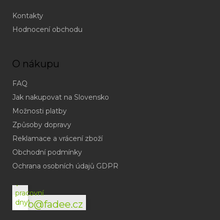
Kontakty
Hodnocení obchodu
O nákupu
FAQ
Jak nakupovat na Slovensko
Možnosti platby
Způsoby dopravy
Reklamace a vrácení zboží
Obchodní podmínky
(odpověď
do
Ochrana osobních údajů GDPR
24h
v
pracovní
dny)
info@fadee.cz
(Po-
Pá