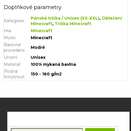
Doplňkové parametry
Pánská trička / Unisex (XS-XXL)
,
Oblečení
Kategorie
:
Minecraft
,
Trička Minecraft
Hra
:
Minecraft
Motiv
:
Minecraft
Barevné
Modré
provedení
:
Určení
:
Unisex
Materiál
:
100% mykaná bavlna
Plošná
150 - 160 g/m2
hmotnost
:
Z
á
p
a
t
E-mail