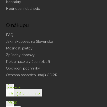
Kontakty
Hodnocení obchodu
O nákupu
FAQ
Jak nakupovat na Slovensko
Možnosti platby
Způsoby dopravy
Reklamace a vrácení zboží
Obchodní podmínky
(odpověď
do
Ochrana osobních údajů GDPR
24h
v
pracovní
dny)
info@fadee.cz
(Po-
Pá
09:00