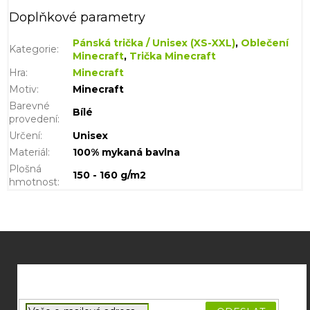
Doplňkové parametry
Pánská trička / Unisex (XS-XXL)
,
Oblečení
Kategorie
:
Minecraft
,
Trička Minecraft
Hra
:
Minecraft
Motiv
:
Minecraft
Barevné
Bílé
provedení
:
Určení
:
Unisex
Materiál
:
100% mykaná bavlna
Plošná
150 - 160 g/m2
hmotnost
:
Z
á
p
a
t