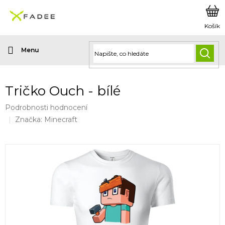
Přejít
na
obsah
HLED
Tričko Ouch - bílé
Průměrné
Podrobnosti hodnocení
hodnocení
Značka:
Minecraft
produktu
je
0,0
z
5
hvězdiček.