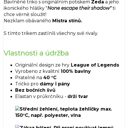
Bavlněné triko s originálním potiskem
Zeda
a jeho
ikonického hlášky "
None escape their shadow"
ti
chce věrně sloužit!
Nezklam obávaného
Mistra stínů.
S tímto trikem zastíníš všechny své rivaly.
Vlastnosti a údržba
Originální design ze hry
League of Legends
Vyrobeno z kvalitní
100% bavlny
Pratelné na
40 °C
Tričko pro
dámy i pány
Bez bočních švů
Elastan v průkrčníku -
drží tvar