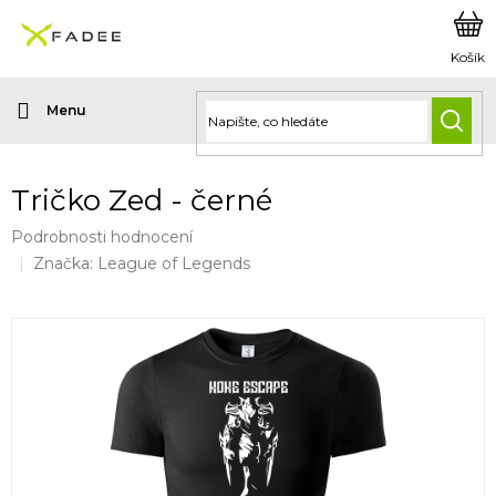
Přejít
na
obsah
HLED
Tričko Zed - černé
Průměrné
Podrobnosti hodnocení
hodnocení
Značka:
League of Legends
produktu
je
0,0
z
5
hvězdiček.