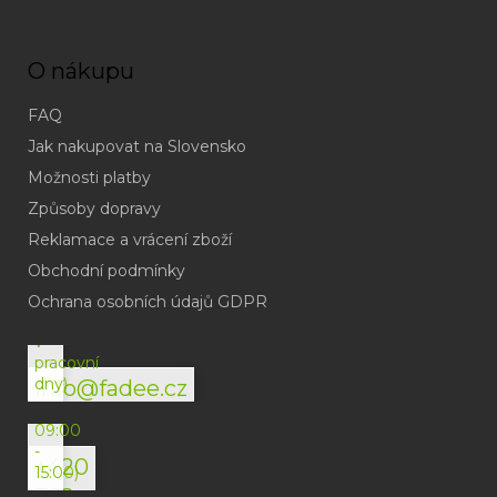
O nákupu
FAQ
Jak nakupovat na Slovensko
Možnosti platby
Způsoby dopravy
Reklamace a vrácení zboží
Obchodní podmínky
(odpověď
do
Ochrana osobních údajů GDPR
24h
v
pracovní
dny)
info@fadee.cz
(Po-
Pá
09:00
-
+420
15:00)