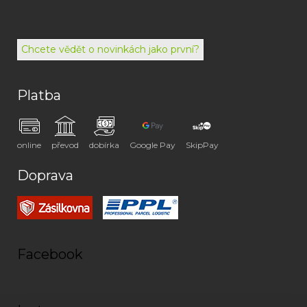
792
494
072
Chcete vědět o novinkách jako první?
Platba
online
převod
dobírka
Google Pay
SkipPay
Doprava
Facebook