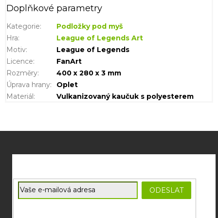
Doplňkové parametry
Kategorie
:
Podložky pod myš
Hra
:
League of Legends Art
Motiv
:
League of Legends
Licence
:
FanArt
Rozměry
:
400 x 280 x 3 mm
Úprava hrany
:
Oplet
Materiál
:
Vulkanizovaný kaučuk s polyesterem
Z
á
p
a
t
E-mail
ODESLAT
í
Souhlasím se
zpracováním osobních údajů
potřebných pro
zasílání newsletterů od společnosti FADEE