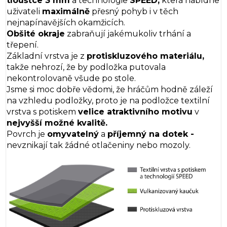
tloušťce 3 mm
a technologie
SPEED,
která nabídne
uživateli
maximálně
přesný pohyb i v těch
nejnapínavějších okamžicích.
Obšité okraje
zabraňují jakémukoliv trhání a
třepení.
Základní vrstva je z
protiskluzového materiálu,
takže nehrozí, že by podložka putovala
nekontrolovaně všude po stole.
Jsme si moc dobře vědomi, že hráčům hodně záleží
na vzhledu podložky, proto je na podložce textilní
vrstva s potiskem
velice atraktivního motivu
v
nejvyšší možné kvalitě.
Povrch je
omyvatelný
a
příjemný na dotek -
nevznikají tak žádné otlačeniny nebo mozoly.