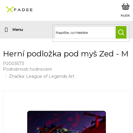
Přejít
na
obsah
HLED
Herní podložka pod myš Zed - M
P2003573
Průměrné
Podrobnosti hodnocení
hodnocení
Značka:
League of Legends Art
produktu
je
0,0
z
5
hvězdiček.