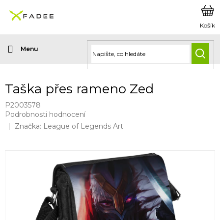
Přejít
na
obsah
HLED
Taška přes rameno Zed
P2003578
Průměrné
Podrobnosti hodnocení
hodnocení
Značka:
League of Legends Art
produktu
je
0,0
z
5
hvězdiček.