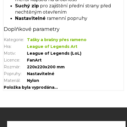
Suchý zip
pro zajištění přední strany před
nechtěným otevřením
Nastavitelné
ramenní popruhy
Doplňkové parametry
Kategorie
:
Tašky a brašny přes rameno
Hra
:
League of Legends Art
Motiv
:
League of Legends (LoL)
Licence
:
FanArt
Rozměr
:
220x220x200 mm
Popruhy
:
Nastavitelné
Materiál
:
Nylon
Položka byla vyprodána…
Z
á
p