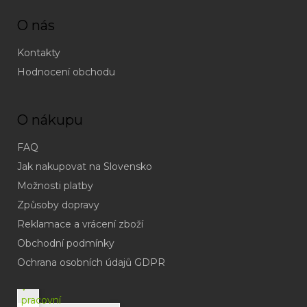
O nás
Kontakty
Hodnocení obchodu
O nákupu
FAQ
Jak nakupovat na Slovensko
Možnosti platby
Způsoby dopravy
Reklamace a vrácení zboží
Obchodní podmínky
(odpověď
do
Ochrana osobních údajů GDPR
24h
v
pracovní