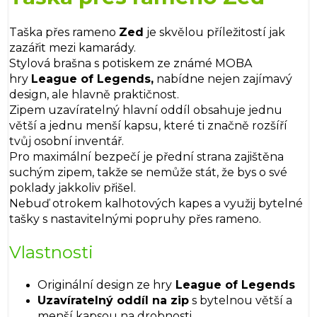
Taška přes rameno
Zed
je skvělou příležitostí jak
zazářit mezi kamarády.
Stylová brašna s potiskem ze známé MOBA
hry
League of Legends,
nabídne nejen zajímavý
design, ale hlavně praktičnost.
Zipem uzavíratelný hlavní oddíl obsahuje jednu
větší a jednu menší kapsu, které ti značně rozšíří
tvůj osobní inventář.
Pro maximální bezpečí je přední strana zajištěna
suchým zipem, takže se nemůže stát, že bys o své
poklady jakkoliv přišel.
Nebuď otrokem kalhotových kapes a využij bytelné
tašky s nastavitelnými popruhy přes rameno.
Vlastnosti
Originální design ze hry
League of Legends
Uzavíratelný oddíl na zip
s bytelnou větší a
menší kapsou na drobnosti