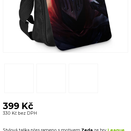
399 Kč
330 Kč bez DPH
Měrná
cena:
Stylová taška přes rameno s motivem
Zeda
ze hry
League