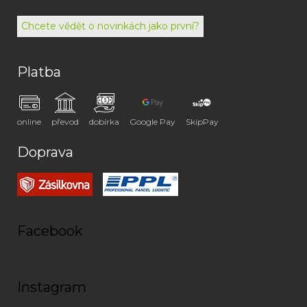
072
Chcete vědět o novinkách jako první?
Platba
online
převod
dobírka
Google Pay
SkipPay
Doprava
Facebook
Instagram