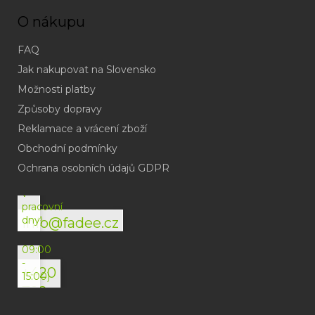
O nákupu
FAQ
Jak nakupovat na Slovensko
Možnosti platby
Způsoby dopravy
Reklamace a vrácení zboží
Obchodní podmínky
(odpověď
do
Ochrana osobních údajů GDPR
24h
v
pracovní
dny)
info@fadee.cz
(Po-
Pá
09:00
-
+420
15:00)
792
494