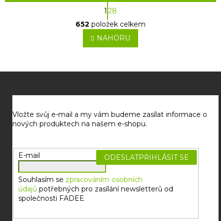
S
1
28
t
O
r
652
položek celkem
v
á
l
NAHORU
n
á
k
o
d
v
a
á
c
Z
n
í
í
á
p
p
r
v
a
Vložte svůj e-mail a my vám budeme zasílat informace o
k
t
nových produktech na našem e-shopu.
y
í
v
ý
E-mail
PŘIHLÁSIT SE
p
i
s
Souhlasím se
zpracováním osobních
u
údajů
potřebných pro zasílání newsletterů od
společnosti FADEE