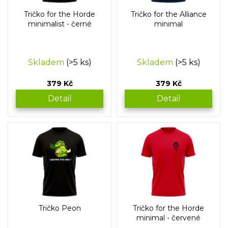
o
Tričko for the Horde
Tričko for the Alliance
d
minimalist - černé
minimal
u
k
t
Skladem
(>5 ks)
Skladem
(>5 ks)
ů
379 Kč
379 Kč
Detail
Detail
Tričko Peon
Tričko for the Horde
minimal - červené