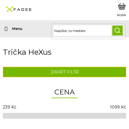
Přejít
na
obsah
HLED
Trička HeXus
ZAVŘÍT FILTR
CENA
239
Kč
1099
Kč