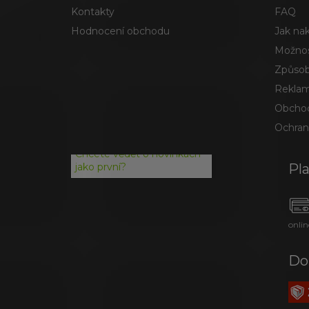
Kontakty
FAQ
Hodnocení obchodu
Jak na
Možnos
Způsob
Reklam
Obchod
Ochran
Chcete vědět o novinkách
Pl
jako první?
onlin
Do