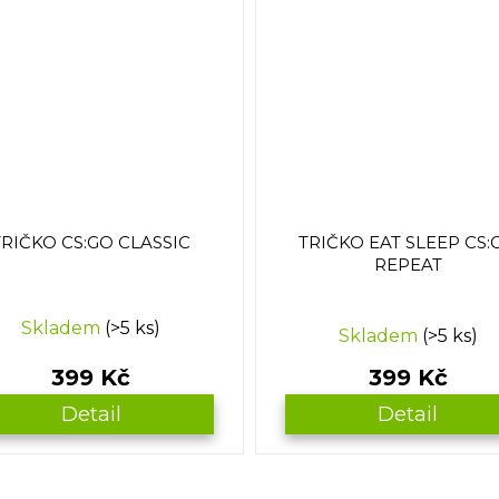
TRIČKO CS:GO CLASSIC
TRIČKO EAT SLEEP CS:
REPEAT
Průměrné
Skladem
(>5 ks)
Skladem
(>5 ks)
hodnocení
produktu
399 Kč
399 Kč
je
5,0
Detail
Detail
z
5
hvězdiček.
O