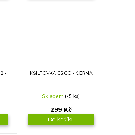
2 -
KŠILTOVKA CS:GO - ČERNÁ
Skladem
(>5 ks)
299 Kč
Do košíku