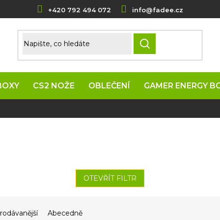
+420 792 494 072
info@fadee.cz
HLEDAT
BOXY
CS2 NOŽE
OBLEČENÍ
GAMER ENERGY B
OTEVŘÍT FILTR
rodávanější
Abecedně