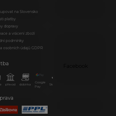
kupovat na Slovensko
ti platby
y dopravy
ace a vrácení zboží
ní podmínky
a osobních údajů GDPR
atba
Facebook
Google
e
převod
dobírka
SkipPay
Pay
prava