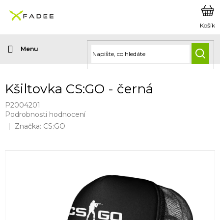
Přejít
na
obsah
HLED
Kšiltovka CS:GO - černá
P2004201
Průměrné
Podrobnosti hodnocení
hodnocení
Značka:
CS:GO
produktu
je
0,0
z
5
hvězdiček.