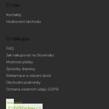
O nás
Kontakty
Hodnocení obchodu
O nákupu
FAQ
Jak nakupovat na Slovensko
Možnosti platby
Způsoby dopravy
Reklamace a vrácení zboží
Obchodní podmínky
(odpověď
do
Ochrana osobních údajů GDPR
24h
v
pracovní
dny)
info@fadee.cz
(Po-