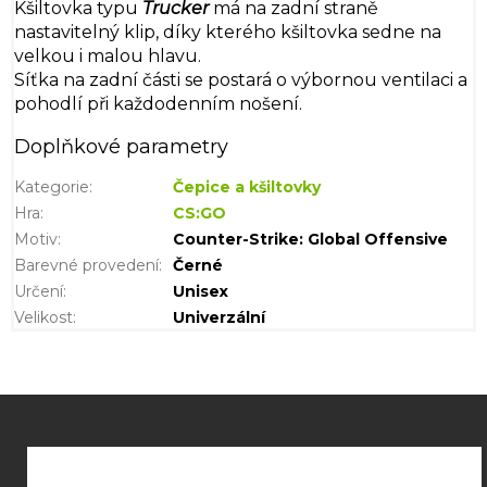
Kšiltovka typu
Trucker
má na zadní straně
nastavitelný klip, díky kterého kšiltovka sedne na
velkou i malou hlavu.
Síťka na zadní části se postará o výbornou ventilaci a
pohodlí při každodenním nošení.
Doplňkové parametry
Kategorie
:
Čepice a kšiltovky
Hra
:
CS:GO
Motiv
:
Counter-Strike: Global Offensive
Barevné provedení
:
Černé
Určení
:
Unisex
Velikost
:
Univerzální
Z
á
p