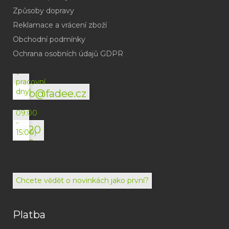
Způsoby dopravy
Reklamace a vrácení zboží
Obchodní podmínky
(odpověď
do
Ochrana osobních údajů GDPR
24h
v
pracovní
dny)
info@fadee.cz
(Po-
Pá
09:00
-
+420
15:00)
792
494
072
Chcete vědět o novinkách jako první?
Platba