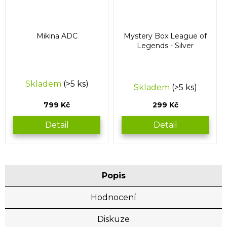
Mikina ADC
Mystery Box League of
Legends - Silver
Průměrné
Skladem
(>5 ks)
Skladem
(>5 ks)
hodnocení
produktu
799 Kč
299 Kč
je
5,0
Detail
Detail
z
5
hvězdiček.
Popis
Hodnocení
Diskuze