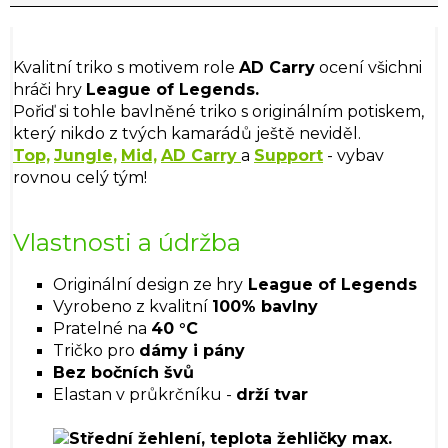
Kvalitní triko s motivem role
AD Carry
ocení všichni
hráči hry
League of Legends.
Pořiď si tohle bavlněné triko s originálním potiskem,
který nikdo z tvých kamarádů ještě neviděl.
Top,
Jungle,
Mid,
AD Carry
a
Support
- vybav
rovnou celý tým!
Vlastnosti a údržba
Originální design ze hry
League of Legends
Vyrobeno z kvalitní
100% bavlny
Pratelné na
40 °C
Tričko pro
dámy i pány
Bez bočních švů
Elastan v průkrčníku -
drží tvar