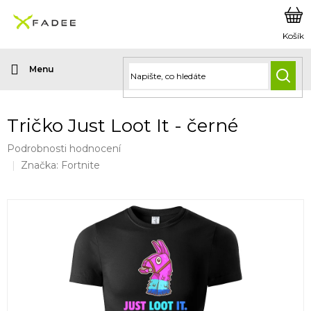
Přejít
na
obsah
HLED
Tričko Just Loot It - černé
Průměrné
Podrobnosti hodnocení
hodnocení
Značka:
Fortnite
produktu
je
0,0
z
5
hvězdiček.