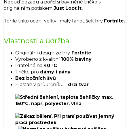
Nebuď pozadu a pořiď si bavlněné tričko s
originálním potiskem
Just Loot It.
Tohle triko ocení velký i malý fanoušek hry
Fortnite.
Vlastnosti a údržba
Originální design ze hry
Fortnite
Vyrobeno z kvalitní
100% bavlny
Pratelné na
40 °C
Tričko pro
dámy i pány
Bez bočních švů
Elastan v průkrčníku -
drží tvar