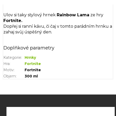
Ulov si taky stylový hrnek
Rainbow Lama
ze hry
Fortnite.
Dopřej si ranní kávu, či čaj v tomto parádním hrnku a
zahaj svůj úspěšný den.
Doplňkové parametry
Kategorie
:
Hrnky
Hra
:
Fortnite
Motiv
:
Fortnite
Objem
:
300 ml
Z
á
p