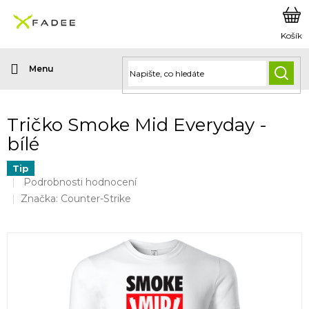
Přejít
na
obsah
HLED
Tričko Smoke Mid Everyday -
bílé
Tip
Průměrné
Podrobnosti hodnocení
hodnocení
Značka:
Counter-Strike
produktu
je
0,0
z
5
hvězdiček.