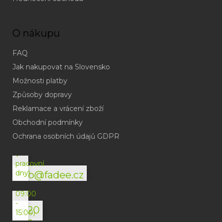
O nákupu
FAQ
Jak nakupovat na Slovensko
Možnosti platby
Způsoby dopravy
Reklamace a vrácení zboží
Obchodní podmínky
(odpověď
do
Ochrana osobních údajů GDPR
24h
v
pracovní
dny)
info@fadee.cz
(Po-
Pá
09:00
-
+420
15:00)