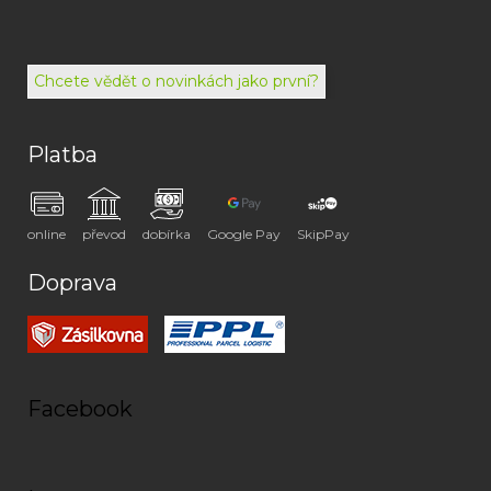
792
494
072
Chcete vědět o novinkách jako první?
Platba
online
převod
dobírka
Google Pay
SkipPay
Doprava
Facebook