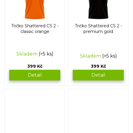
Tričko Shattered CS 2 -
Tričko Shattered CS 2 -
classic orange
premium gold
Průměrné
Skladem
(>5 ks)
Skladem
(>5 ks)
hodnocení
produktu
399 Kč
399 Kč
je
5,0
Detail
Detail
z
5
hvězdiček.