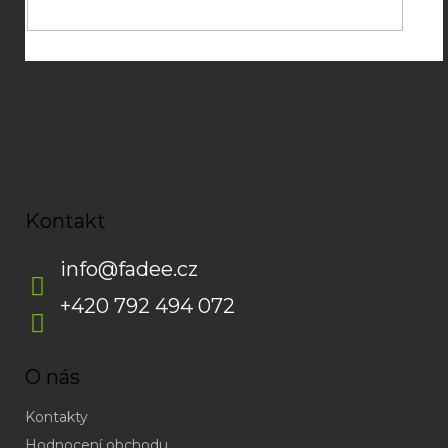
p
i
s
u
Kontakt
info
@
fadee.cz
+420 792 494 072
O nás
Kontakty
Hodnocení obchodu