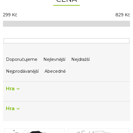
299
Kč
829
Kč
Ř
Doporučujeme
Nejlevnější
Nejdražší
a
z
Nejprodávanější
Abecedně
e
n
í
Hra
p
r
o
Hra
d
u
k
V