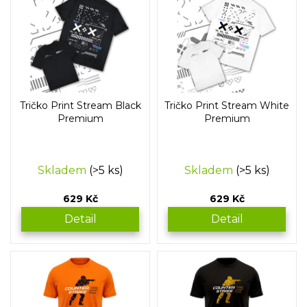
t
ý
ů
p
i
s
p
r
o
Tričko Print Stream Black
Tričko Print Stream White
d
Premium
Premium
u
k
t
Skladem
(>5 ks)
Skladem
(>5 ks)
ů
629 Kč
629 Kč
Detail
Detail