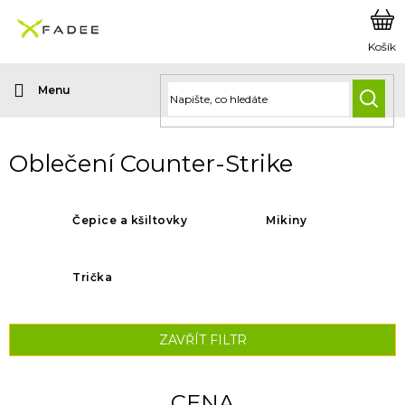
Přejít
na
obsah
HLED
Oblečení Counter-Strike
Čepice a kšiltovky
Mikiny
Trička
ZAVŘÍT FILTR
CENA