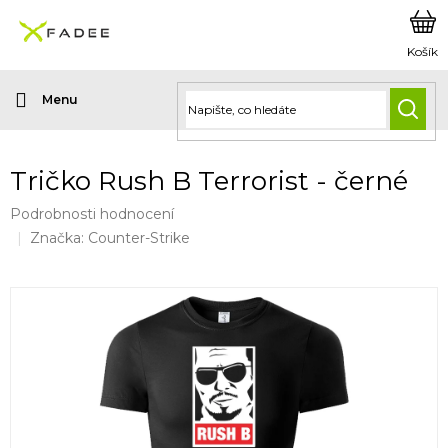
Přejít
na
obsah
HLED
Tričko Rush B Terrorist - černé
Průměrné
Podrobnosti hodnocení
hodnocení
Značka:
Counter-Strike
produktu
je
0,0
z
5
hvězdiček.