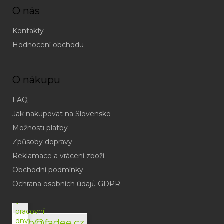
O nás
Kontakty
Hodnocení obchodu
O nákupu
FAQ
Jak nakupovat na Slovensko
Možnosti platby
Způsoby dopravy
Reklamace a vrácení zboží
Obchodní podmínky
(odpověď
do
Ochrana osobních údajů GDPR
24h
v
pracovní
dny)
info@fadee.cz
(Po-