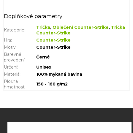
Doplňkové parametry
Trička
,
Oblečení Counter-Strike
,
Trička
Kategorie
:
Counter-Strike
Hra
:
Counter-Strike
Motiv
:
Counter-Strike
Barevné
Černé
provedení
:
Určení
:
Unisex
Materiál
:
100% mykaná bavlna
Plošná
150 - 160 g/m2
hmotnost
:
Z
á
p