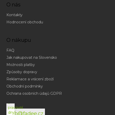
O nás
Kontakty
Hodnocení obchodu
O nákupu
FAQ
Jak nakupovat na Slovensko
Možnosti platby
Způsoby dopravy
Reklamace a vrácení zboží
Obchodní podmínky
(odpověď
do
Ochrana osobních údajů GDPR
24h
v
pracovní
dny)
info@fadee.cz
(Po-