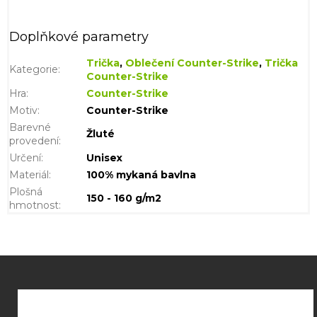
Doplňkové parametry
Trička
,
Oblečení Counter-Strike
,
Trička
Kategorie
:
Counter-Strike
Hra
:
Counter-Strike
Motiv
:
Counter-Strike
Barevné
Žluté
provedení
:
Určení
:
Unisex
Materiál
:
100% mykaná bavlna
Plošná
150 - 160 g/m2
hmotnost
:
Z
á
p
a