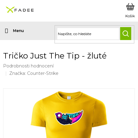
Přejít
na
obsah
HLED
Tričko Just The Tip - žluté
Průměrné
Podrobnosti hodnocení
hodnocení
Značka:
Counter-Strike
produktu
je
0,0
z
5
hvězdiček.