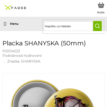
Přejít
na
obsah
HLED
Placka SHANYSKA (50mm)
P2004023
Průměrné
Podrobnosti hodnocení
hodnocení
Značka:
SHANYSKA
produktu
je
0,0
z
5
hvězdiček.