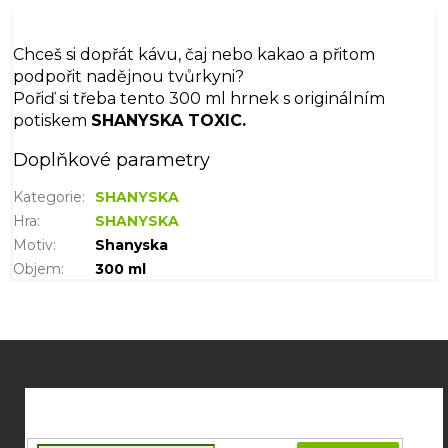
Chceš si dopřát kávu, čaj nebo kakao a přitom
podpořit nadějnou tvůrkyni?
Pořiď si třeba tento 300 ml hrnek s originálním
potiskem
SHANYSKA TOXIC.
Doplňkové parametry
Kategorie
:
SHANYSKA
Hra
:
SHANYSKA
Motiv
:
Shanyska
Objem
:
300 ml
Z
á
p
a