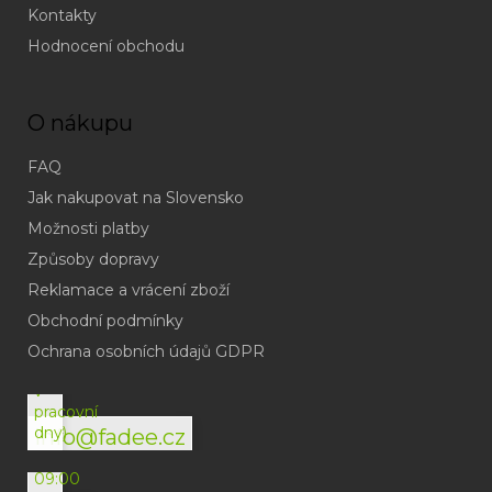
Kontakty
Hodnocení obchodu
O nákupu
FAQ
Jak nakupovat na Slovensko
Možnosti platby
Způsoby dopravy
Reklamace a vrácení zboží
Obchodní podmínky
(odpověď
do
Ochrana osobních údajů GDPR
24h
v
pracovní
dny)
info@fadee.cz
(Po-
Pá
09:00