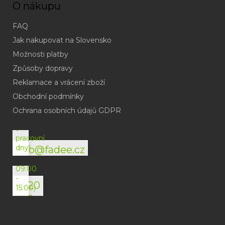
O nákupu
FAQ
Jak nakupovat na Slovensko
Možnosti platby
Způsoby dopravy
Reklamace a vrácení zboží
Obchodní podmínky
(odpověď
do
Ochrana osobních údajů GDPR
24h
v
pracovní
dny)
info@fadee.cz
(Po-
Pá
09:00
-
+420
15:00)
792
494