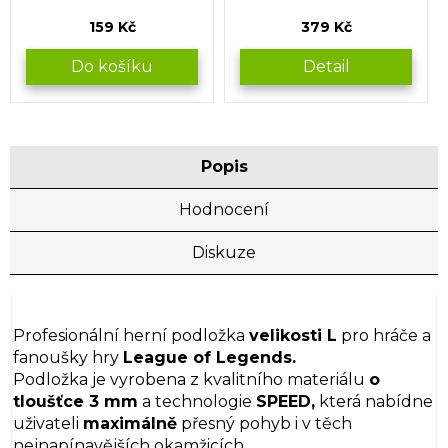
159 Kč
379 Kč
Do košíku
Detail
Popis
Hodnocení
Diskuze
Profesionální herní podložka
velikosti L
pro hráče a
fanoušky hry
League of Legends.
Podložka je vyrobena z kvalitního materiálu
o
tloušťce 3 mm
a technologie
SPEED,
která nabídne
uživateli
maximálně
přesný pohyb i v těch
nejnapínavějších okamžicích.