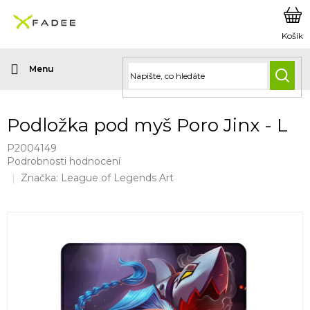
Přejít
na
obsah
HLED
Podložka pod myš Poro Jinx - L
P2004149
Průměrné
Podrobnosti hodnocení
hodnocení
Značka:
League of Legends Art
produktu
je
0,0
z
5
hvězdiček.