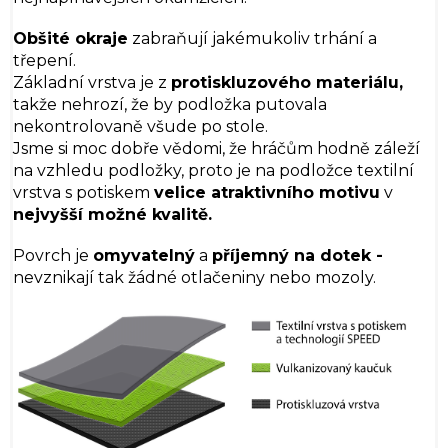
Obšité okraje
zabraňují jakémukoliv trhání a
třepení.
Základní vrstva je z
protiskluzového materiálu,
takže nehrozí, že by podložka putovala
nekontrolovaně všude po stole.
Jsme si moc dobře vědomi, že hráčům hodně záleží
na vzhledu podložky, proto je na podložce textilní
vrstva s potiskem
velice atraktivního
motivu
v
nejvyšší možné kvalitě.
Povrch je
omyvatelný
a
příjemný na dotek -
nevznikají tak žádné otlačeniny nebo mozoly.