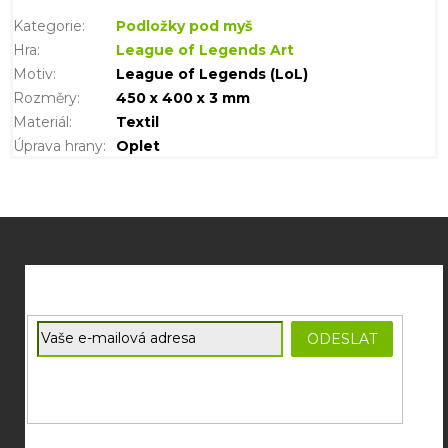
Kategorie
:
Podložky pod myš
Hra
:
League of Legends Art
Motiv
:
League of Legends (LoL)
Rozměry
:
450 x 400 x 3 mm
Materiál
:
Textil
Úprava hrany
:
Oplet
Z
á
p
a
t
E-mail
ODESLAT
í
Souhlasím se
zpracováním osobních údajů
potřebných pro
zasílání newsletterů od společnosti FADEE