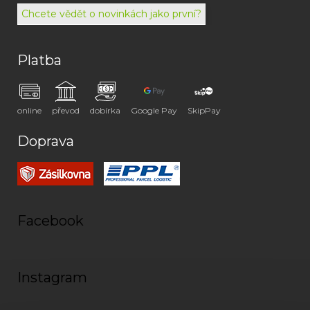
072
Chcete vědět o novinkách jako první?
Platba
online
převod
dobírka
Google Pay
SkipPay
Doprava
Facebook
Instagram