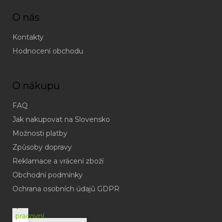
O nás
Kontakty
Hodnocení obchodu
O nákupu
FAQ
Jak nakupovat na Slovensko
Možnosti platby
Způsoby dopravy
Reklamace a vrácení zboží
Obchodní podmínky
(odpověď
do
Ochrana osobních údajů GDPR
24h
v
pracovní