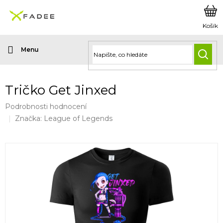
Přejít
na
obsah
HLED
Tričko Get Jinxed
Průměrné
Podrobnosti hodnocení
hodnocení
Značka:
League of Legends
produktu
je
0,0
z
5
hvězdiček.