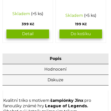
Průměrné
Skladem
(>5 ks)
Skladem
(>5 ks)
hodnocení
produktu
399 Kč
199 Kč
je
3,0
Detail
Do košíku
z
5
hvězdiček.
Popis
Hodnocení
Diskuze
Kvalitní triko s motivem
šampiónky Jinx
pro
fanoušky známé hry
League of Legends.