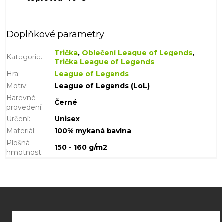
Doplňkové parametry
Trička
,
Oblečení League of Legends
,
Kategorie
:
Trička League of Legends
Hra
:
League of Legends
Motiv
:
League of Legends (LoL)
Barevné
Černé
provedení
:
Určení
:
Unisex
Materiál
:
100% mykaná bavlna
Plošná
150 - 160 g/m2
hmotnost
:
Z
á
p