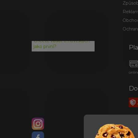
Způsob
Reklam
Obchod
Ochran
Chcete vědět o novinkách
Pl
jako první?
onlin
Do