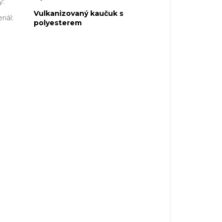
y
:
Vulkanizovaný kaučuk s
riál
:
polyesterem