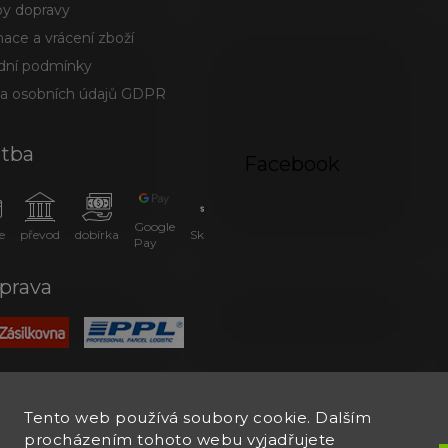
y dopravy
ace a vrácení zboží
ní podmínky
a osobních údajů GDPR
atba
Facebook
Google
e
převod
dobírka
SkipPay
Pay
prava
Tento web používá soubory cookie. Dalším
procházením tohoto webu vyjadřujete