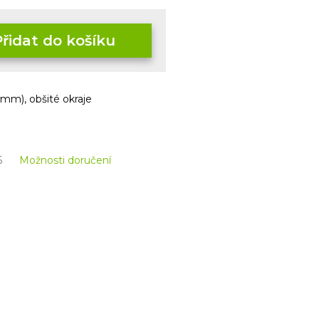
Přidat do košíku
mm), obšité okraje
6
Možnosti doručení