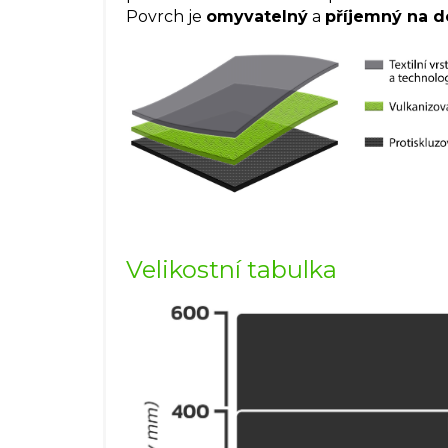
Povrch je
omyvatelný
a
příjemný na d
Velikostní tabulka