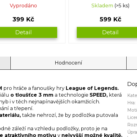
Vyprodáno
Skladem
(>5 ks)
399 Kč
599 Kč
Detail
Detail
Hodnocení
Dop
M
pro hráče a fanoušky hry
League of Legends.
riálu
o tloušťce 3 mm
a technologie
SPEED,
která
Kate
yb i v těch nejnapínavějších okamžicích.
Hra
:
ání a třepení.
Mot
teriálu,
takže nehrozí, že by podložka putovala
Lice
Roz
dně záleží na vzhledu podložky, proto je na
Úpr
ce atraktivního motivu
v
nejvyšší možné kvalitě.