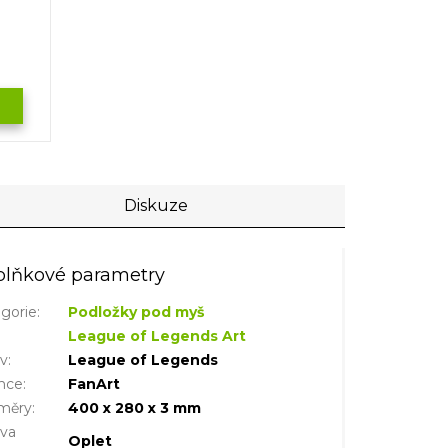
Diskuze
lňkové parametry
gorie
:
Podložky pod myš
League of Legends Art
iv
:
League of Legends
nce
:
FanArt
měry
:
400 x 280 x 3 mm
ava
Oplet