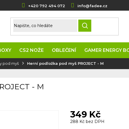
+420 792 494 072
info@fadee.cz
HLEDAT
BOXY
CS2 NOŽE
OBLEČENÍ
GAMER ENERGY B
y pod myš
Herní podložka pod myš PROJECT - M
PROJECT - M
349 Kč
288 Kč bez DPH