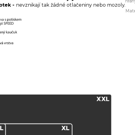
hran
otek -
nevznikají tak žádné otlačeniny nebo mozoly.
Mate