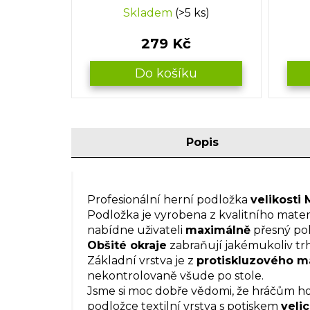
Skladem
(>5 ks)
279 Kč
Do košíku
Popis
Profesionální herní podložka
velikosti 
Podložka je vyrobena z kvalitního mate
nabídne uživateli
maximálně
přesný poh
Obšité okraje
zabraňují jakémukoliv trh
Základní vrstva je z
protiskluzového ma
nekontrolovaně všude po stole.
Jsme si moc dobře vědomi, že hráčům ho
podložce textilní vrstva s potiskem
veli