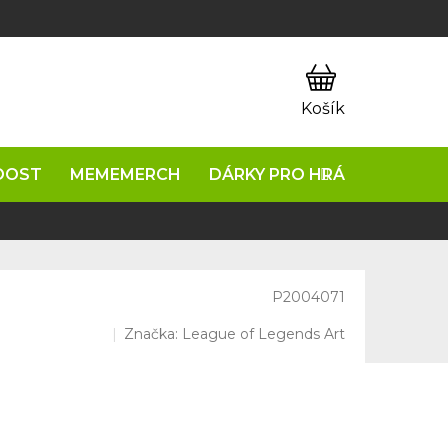
OOST
MEMEMERCH
DÁRKY PRO HRÁČE
NAPIŠ
P2004071
Značka:
League of Legends Art