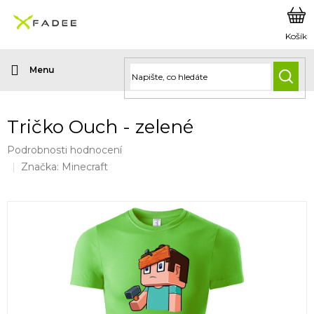
Přejít
na
obsah
HLED
Tričko Ouch - zelené
Průměrné
Podrobnosti hodnocení
hodnocení
Značka:
Minecraft
produktu
je
0,0
z
5
hvězdiček.