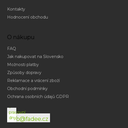
Kontakty
Hodnocení obchodu
O nákupu
FAQ
Jak nakupovat na Slovensko
Možnosti platby
Způsoby dopravy
Reklamace a vrácení zboží
Obchodní podmínky
(odpověď
do
Ochrana osobních údajů GDPR
24h
v
pracovní
dny)
info@fadee.cz
(Po-
Pá