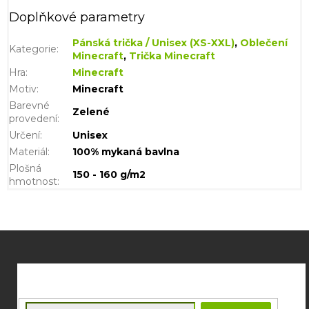
Doplňkové parametry
Pánská trička / Unisex (XS-XXL)
,
Oblečení
Kategorie
:
Minecraft
,
Trička Minecraft
Hra
:
Minecraft
Motiv
:
Minecraft
Barevné
Zelené
provedení
:
Určení
:
Unisex
Materiál
:
100% mykaná bavlna
Plošná
150 - 160 g/m2
hmotnost
:
Z
á
p
a
t
E-mail