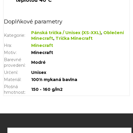
Doplňkové parametry
Pánská trička / Unisex (XS-XXL)
,
Oblečení
Kategorie
:
Minecraft
,
Trička Minecraft
Hra
:
Minecraft
Motiv
:
Minecraft
Barevné
Modré
provedení
:
Určení
:
Unisex
Materiál
:
100% mykaná bavlna
Plošná
150 - 160 g/m2
hmotnost
:
Z
á
p