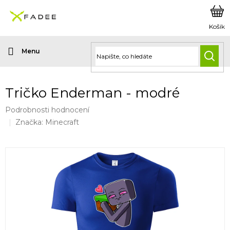
Přejít
na
obsah
HLED
Tričko Enderman - modré
Průměrné
Podrobnosti hodnocení
hodnocení
Značka:
Minecraft
produktu
je
0,0
z
5
hvězdiček.