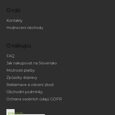
O nás
Kontakty
Hodnocení obchodu
O nákupu
FAQ
Jak nakupovat na Slovensko
Možnosti platby
Způsoby dopravy
Reklamace a vrácení zboží
Obchodní podmínky
(odpověď
do
Ochrana osobních údajů GDPR
24h
v
pracovní