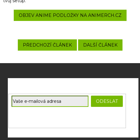
tvůj setup.
OBJEV ANIME PODLOŽKY NA ANIMERCH.CZ
PŘEDCHOZÍ ČLÁNEK
DALŠÍ ČLÁNEK
Z
á
p
a
t
E-mail
ODESLAT
í
Souhlasím se
zpracováním osobních údajů
potřebných pro
zasílání newsletterů od společnosti FADEE