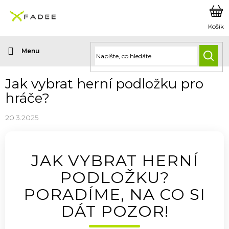
Přejít
na
obsah
HLED
Jak vybrat herní podložku pro
hráče?
20.3.2025
JAK VYBRAT HERNÍ
PODLOŽKU?
PORADÍME, NA CO SI
DÁT POZOR!