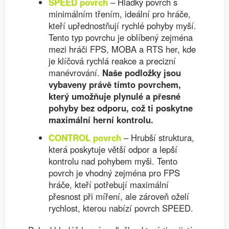
SPEED povrch
– Hladký povrch s
minimálním třením, ideální pro hráče,
kteří upřednostňují rychlé pohyby myší.
Tento typ povrchu je oblíbený zejména
mezi hráči FPS, MOBA a RTS her, kde
je klíčová rychlá reakce a precizní
manévrování.
Naše podložky jsou
vybaveny právě tímto povrchem,
který umožňuje plynulé a přesné
pohyby bez odporu, což ti poskytne
maximální herní kontrolu.
CONTROL povrch
– Hrubší struktura,
která poskytuje větší odpor a lepší
kontrolu nad pohybem myši. Tento
povrch je vhodný zejména pro FPS
hráče, kteří potřebují maximální
přesnost při míření, ale zároveň oželí
rychlost, kterou nabízí povrch SPEED.