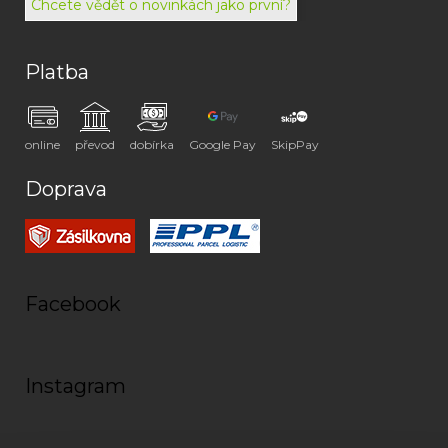
Chcete vědět o novinkách jako první?
Platba
online
převod
dobírka
Google Pay
SkipPay
Doprava
Facebook
Instagram