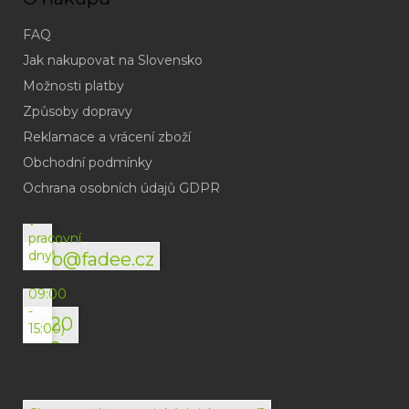
FAQ
Jak nakupovat na Slovensko
Možnosti platby
Způsoby dopravy
Reklamace a vrácení zboží
Obchodní podmínky
(odpověď
do
Ochrana osobních údajů GDPR
24h
v
pracovní
dny)
info@fadee.cz
(Po-
Pá
09:00
-
+420
15:00)
792
494
072