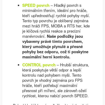
SPEED povrch
– Hladký povrch s
minimálním třením, ideální pro hráče,
kteří upřednostňují rychlé pohyby myší.
Tento typ povrchu je oblíbený zejména
mezi hráči FPS, MOBA a RTS her, kde
je klíčová rychlá reakce a precizní
manévrování.
Naše podložky jsou
vybaveny právě tímto povrchem,
který umožňuje plynulé a přesné
pohyby bez odporu, což ti poskytne
maximální herní kontrolu.
CONTROL povrch
– Hrubší struktura,
která poskytuje větší odpor a lepší
kontrolu nad pohybem myši. Tento
povrch je vhodný zejména pro FPS
hráče, kteří potřebují maximální
přesnost při míření, ale zároveň oželí
rychlost, kterou nabízí povrch SPEED.