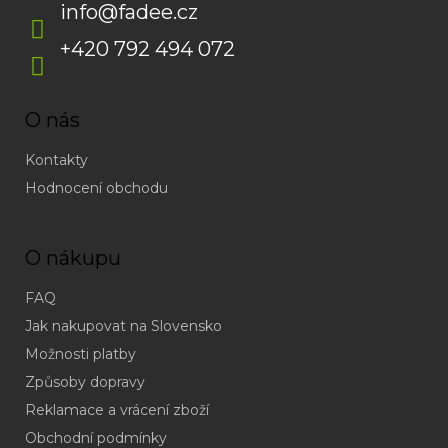
info
@
fadee.cz
+420 792 494 072
O nás
Kontakty
Hodnocení obchodu
O nákupu
FAQ
Jak nakupovat na Slovensko
Možnosti platby
Způsoby dopravy
Reklamace a vrácení zboží
Obchodní podmínky
(odpověď