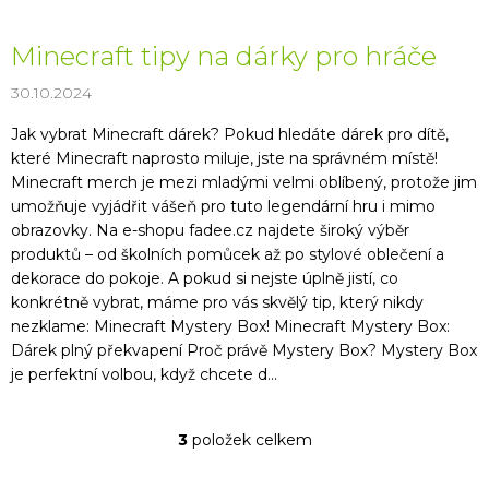
Minecraft tipy na dárky pro hráče
30.10.2024
Jak vybrat Minecraft dárek? Pokud hledáte dárek pro dítě,
které Minecraft naprosto miluje, jste na správném místě!
Minecraft merch je mezi mladými velmi oblíbený, protože jim
umožňuje vyjádřit vášeň pro tuto legendární hru i mimo
obrazovky. Na e-shopu fadee.cz najdete široký výběr
produktů – od školních pomůcek až po stylové oblečení a
dekorace do pokoje. A pokud si nejste úplně jistí, co
konkrétně vybrat, máme pro vás skvělý tip, který nikdy
nezklame: Minecraft Mystery Box! Minecraft Mystery Box:
Dárek plný překvapení Proč právě Mystery Box? Mystery Box
je perfektní volbou, když chcete d...
3
položek celkem
O
v