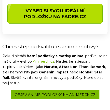
VYBER SI SVOU IDEÁLNÍ
PODLOŽKU NA FADEE.CZ
Chceš stejnou kvalitu i s anime motivy?
Pokud hledáš
herní podložky s motivy anime
, podívej se na
náš druhý e-shop
Animerch.cz
. Najdeš tam designy
inspirované sériemi jako
Naruto
,
Attack on Titan
,
Berserk
,
ale i herními hity jako
Genshin Impact
nebo
Honkai: Star
Rail
. Skvělá kvalita, originální motivy a podložky, které doladí
tvůj setup.
OBJEV ANIME PODLOŽKY NA ANIMERCH.CZ