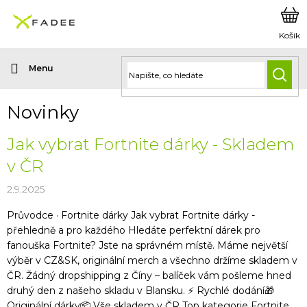
Přejít
na
obsah
HLED
Novinky
V
Jak vybrat Fortnite dárky - Skladem
ý
v ČR
p
i
2.9.2025
s
č
Průvodce · Fortnite dárky Jak vybrat Fortnite dárky -
l
přehledně a pro každého Hledáte perfektní dárek pro
á
fanouška Fortnite? Jste na správném místě. Máme největší
n
výběr v CZ&SK, originální merch a všechno držíme skladem v
k
ČR. Žádný dropshipping z Číny – balíček vám pošleme hned
ů
druhý den z našeho skladu v Blansku. ⚡ Rychlé dodání🎁
Originální dárky📦 Vše skladem v ČR Top kategorie Fortnite