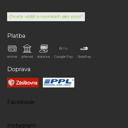
494
072
Chcete vědět o novinkách jako první?
Platba
online
převod
dobírka
Google Pay
SkipPay
Doprava
Facebook
Instagram