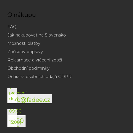
O nákupu
FAQ
Jak nakupovat na Slovensko
Možnosti platby
Způsoby dopravy
Reklamace a vrácení zboží
Obchodní podmínky
(odpověď
do
Ochrana osobních údajů GDPR
24h
v
pracovní
dny)
info@fadee.cz
(Po-
Pá
09:00
-
+420
15:00)
792