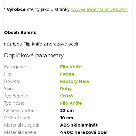
*
Výrobce
stejný jako u stránky
www.elementalknives.com
Obsah Balení:
nůž typu Flip knife z nerezové oceli
Doplňkové parametry
Kategorie
:
Flip Knife
Hra
:
Fadee
Povrch
:
Factory New
Skin
:
Ruby
Typ čepele
:
Ostrá
Typ nože
:
Flip Knife
Celková délka
:
22 cm
Délka čepele
:
10 cm
Materiál rukojeti
:
ABS sklolaminát
Materiál čepele
:
440C nerezová ocel