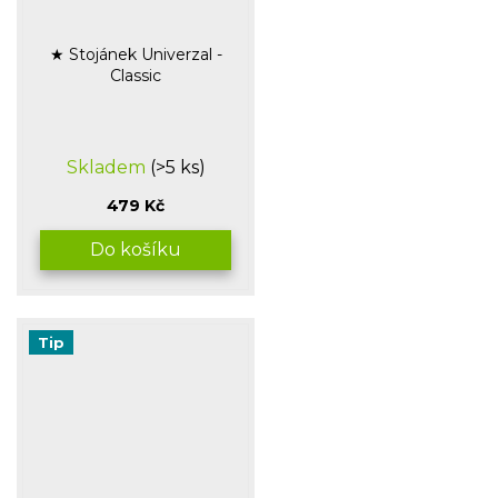
★ Stojánek Univerzal -
Classic
Průměrné
Skladem
(>5 ks)
hodnocení
produktu
479 Kč
je
5,0
Do košíku
z
5
hvězdiček.
Tip