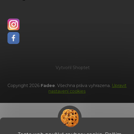
Vytvořil Shoptet
Copyright 2026
Fadee
. Všechna práva vyhrazena.
Upravit
nastavení cookies