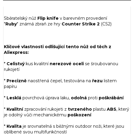
Sběratelský nůž
Flip knife
v barevném provedení
"
Ruby
" známá zbraň ze hry
Counter Strike 2
(CS2)
Klíčové vlastnosti odlišující tento nůž od těch z
Aliexpress:
*
Celistvý
kus kvalitní
nerezové
oceli
se šroubovanou
rukojetí
*
Precizně
naostřená čepel, testována na
řezu
listem
papíru
*
Lesklá
povrchová úprava laku,
odolná
proti
poškrábání
*
Kvalitní
zpracování rukojeti z
tvrzeného
plastu
ABS
, který
je odolný vůči mechanickému
poškození
*
Kvalita
je srovnatelná s běžnými outdoor noži, které jsou
oblíbené svou multifunkčností