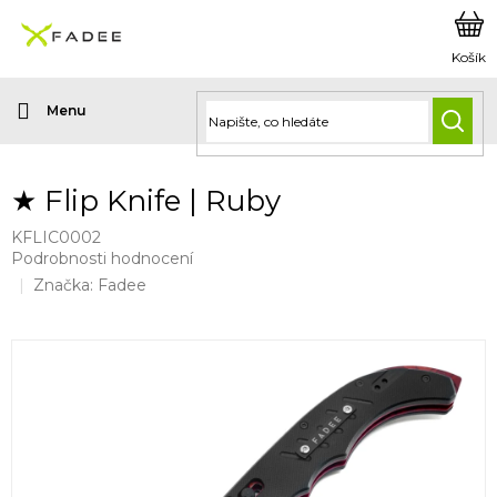
Přejít
na
obsah
HLED
★ Flip Knife | Ruby
KFLIC0002
Průměrné
Podrobnosti hodnocení
hodnocení
Značka:
Fadee
produktu
je
0,0
z
5
hvězdiček.