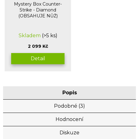
Mystery Box Counter-
Strike - Diamond
(OBSAHUJE NŮŽ)
Průměrné
Skladem
(>5 ks)
hodnocení
produktu
2 099 Kč
je
5,0
Detail
z
5
hvězdiček.
Popis
Podobné (3)
Hodnocení
Diskuze