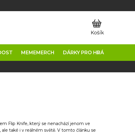
OOST
MEMEMERCH
DÁRKY PRO HRÁČE
NAPIŠ
nem Flip Knife, který se nenachází jenom ve
 ale také i v reálném světě. V tomto článku se