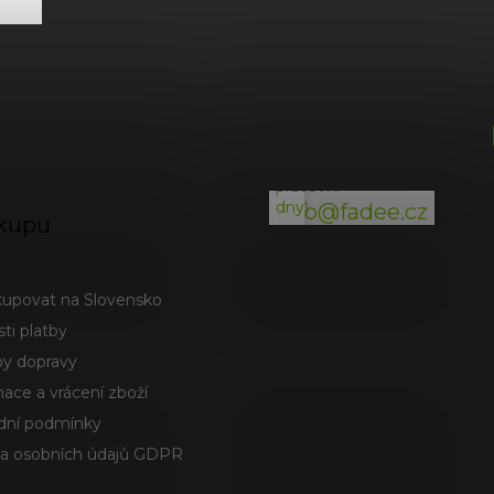
v
ý
p
i
(odpověď
s
do
u
24h
v
pracovní
dny)
info@fadee.cz
kupu
kupovat na Slovensko
ti platby
y dopravy
ace a vrácení zboží
ní podmínky
a osobních údajů GDPR