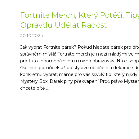
Fortnite Merch, Který Potěší: Ti
Opravdu Udělat Radost
30.10.2024
Jak vybrat Fortnite dárek? Pokud hledáte dárek pro dítě
správném místě! Fortnite merch je mezi mladými velmi
pro tuto fenomenální hru i mimo obrazovky. Na e-shopu
školních pomůcek až po stylové oblečení a dekorace do p
konkrétně vybrat, máme pro vás skvělý tip, který nikdy
Mystery Box: Dárek plný překvapení Proč právě Myster
chcete dítě ...