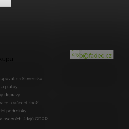
y
v
ý
p
i
(odpověď
s
do
u
24h
v
pracovní
dny)
info@fadee.cz
kupu
kupovat na Slovensko
ti platby
y dopravy
ace a vrácení zboží
ní podmínky
a osobních údajů GDPR