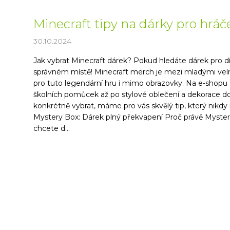
Minecraft tipy na dárky pro hráč
30.10.2024
Jak vybrat Minecraft dárek? Pokud hledáte dárek pro dít
správném místě! Minecraft merch je mezi mladými velm
pro tuto legendární hru i mimo obrazovky. Na e-shopu 
školních pomůcek až po stylové oblečení a dekorace do p
konkrétně vybrat, máme pro vás skvělý tip, který nikd
Mystery Box: Dárek plný překvapení Proč právě Myster
chcete d...