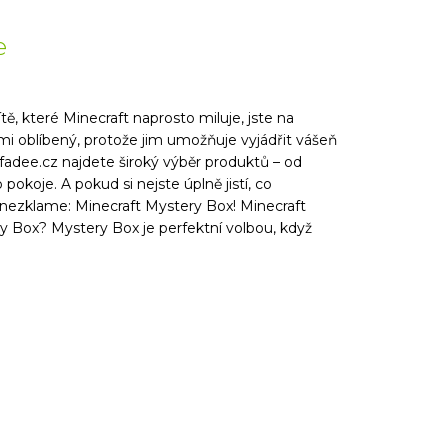
e
ě, které Minecraft naprosto miluje, jste na
i oblíbený, protože jim umožňuje vyjádřit vášeň
fadee.cz najdete široký výběr produktů – od
okoje. A pokud si nejste úplně jistí, co
y nezklame: Minecraft Mystery Box! Minecraft
y Box? Mystery Box je perfektní volbou, když