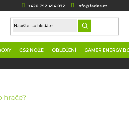
+420 792 494 072
info@fadee.cz
HLEDAT
BOXY
CS2 NOŽE
OBLEČENÍ
GAMER ENERGY B
o hráče?