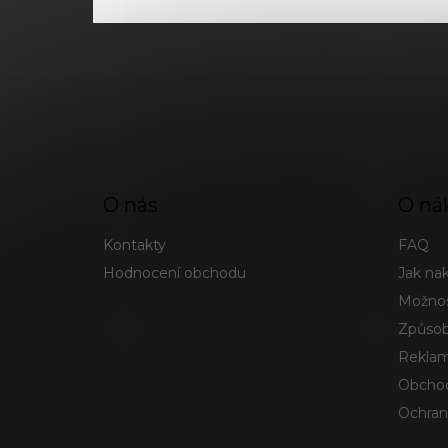
O nás
O ná
Kontakty
FAQ
Hodnocení obchodu
Jak na
Možnos
Způsob
Reklam
Obchod
Ochran