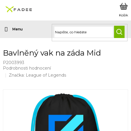
Přejít
na
obsah
HLED
Bavlněný vak na záda Mid
P2003993
Průměrné
Podrobnosti hodnocení
hodnocení
Značka:
League of Legends
produktu
je
0,0
z
5
hvězdiček.