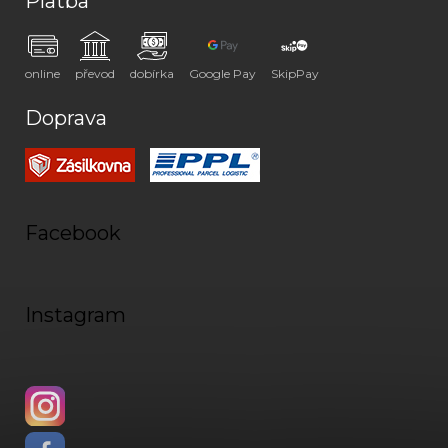
Platba
online
převod
dobírka
Google Pay
SkipPay
Doprava
Facebook
Instagram