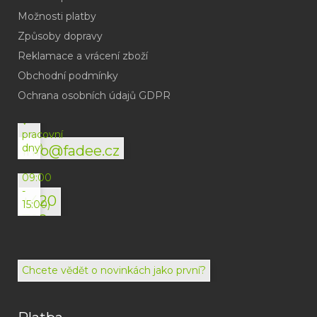
Možnosti platby
Způsoby dopravy
Reklamace a vrácení zboží
Obchodní podmínky
(odpověď
do
Ochrana osobních údajů GDPR
24h
v
pracovní
dny)
info@fadee.cz
(Po-
Pá
09:00
-
+420
15:00)
792
494
072
Chcete vědět o novinkách jako první?