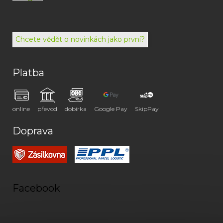
792
494
072
Chcete vědět o novinkách jako první?
Platba
online
převod
dobírka
Google Pay
SkipPay
Doprava
Facebook