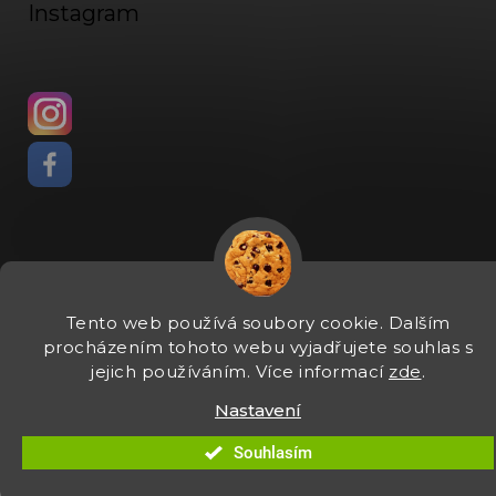
Instagram
Vytvořil Shoptet
Tento web používá soubory cookie. Dalším
Copyright 2026
Fadee
. Všechna práva vyhrazena.
Upravit
procházením tohoto webu vyjadřujete souhlas s
nastavení cookies
jejich používáním. Více informací
zde
.
Nastavení
Souhlasím