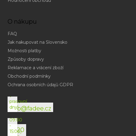
Hodnocení obchodu
O nákupu
FAQ
Jak nakupovat na Slovensko
Možnosti platby
Způsoby dopravy
Reklamace a vrácení zboží
Obchodní podmínky
(odpověď
do
Ochrana osobních údajů GDPR
24h
v
pracovní
dny)
info@fadee.cz
(Po-
Pá
09:00
-
+420
15:00)