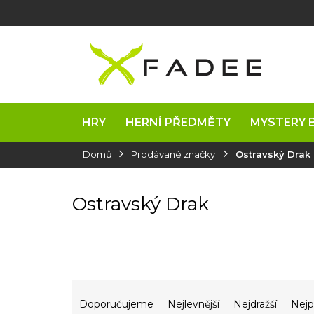
Přejít
na
obsah
HRY
HERNÍ PŘEDMĚTY
MYSTERY 
Domů
Prodávané značky
Ostravský Drak
Ostravský Drak
Ř
a
Doporučujeme
Nejlevnější
Nejdražší
Nejp