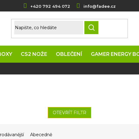
+420 792 494 072
info@fadee.cz
HLEDAT
BOXY
CS2 NOŽE
OBLEČENÍ
GAMER ENERGY B
OTEVŘÍT FILTR
rodávanější
Abecedně