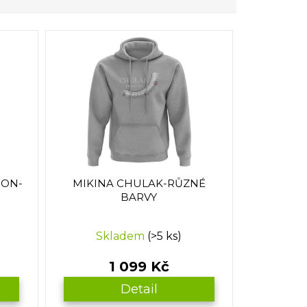
RON-
MIKINA CHULAK-RŮZNÉ
BARVY
Skladem
(>5 ks)
1 099 Kč
Detail