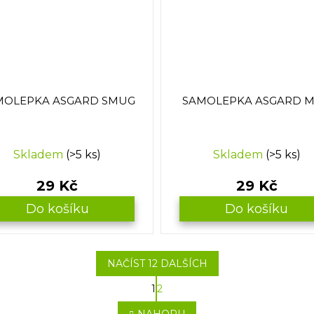
MOLEPKA ASGARD SMUG
SAMOLEPKA ASGARD 
Skladem
(>5 ks)
Skladem
(>5 ks)
29 Kč
29 Kč
Do košíku
Do košíku
NAČÍST 12 DALŠÍCH
S
1
2
O
t
r
v