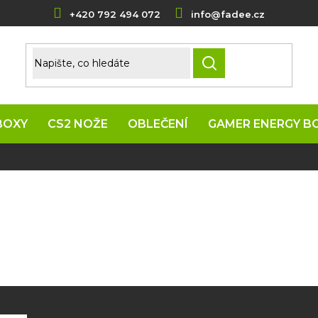
+420 792 494 072
info@fadee.cz
HLEDAT
BOXY
CS2 NOŽE
OBLEČENÍ
GAMER ENERGY B