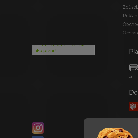
Způsob
Reklam
Obchod
Ochran
Chcete vědět o novinkách
Pl
jako první?
onlin
Do