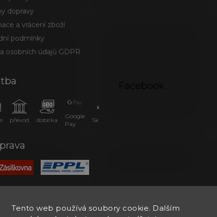
y dopravy
ace a vrácení zboží
ní podmínky
a osobních údajů GDPR
atba
Facebook
Google
e
převod
dobírka
SkipPay
Pay
prava
Tento web používá soubory cookie. Dalším