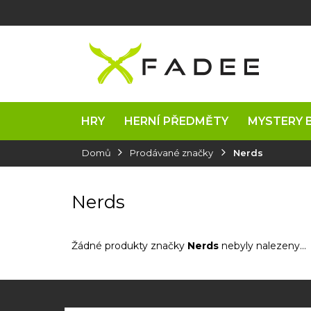
Přejít
na
obsah
HRY
HERNÍ PŘEDMĚTY
MYSTERY 
Domů
Prodávané značky
Nerds
Nerds
Žádné produkty značky
Nerds
nebyly nalezeny...
Z
á