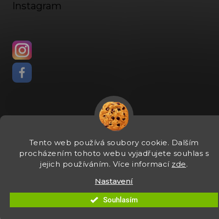
Instagram
Vytvořil Shoptet
Tento web používá soubory cookie. Dalším
Copyright 2026
Fadee
. Všechna práva vyhrazena.
Upravit
procházením tohoto webu vyjadřujete souhlas s
nastavení cookies
jejich používáním. Více informací
zde
.
Nastavení
Souhlasím