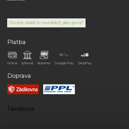
792
494
072
Chcete vědět o novinkách jako první?
Platba
online
převod
dobírka
Google Pay
SkipPay
Doprava
Facebook