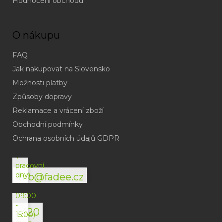
Hodnocení obchodu
O nákupu
FAQ
Jak nakupovat na Slovensko
Možnosti platby
Způsoby dopravy
Reklamace a vrácení zboží
Obchodní podmínky
(odpověď
do
Ochrana osobních údajů GDPR
24h
v
pracovní
dny)
info@fadee.cz
(Po-
Pá
09:00
-
+420
15:00)