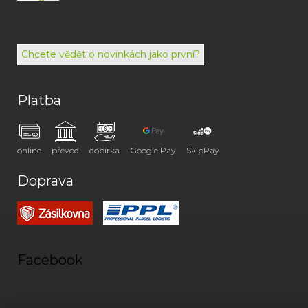
792
494
072
Chcete vědět o novinkách jako první?
Platba
online
převod
dobírka
Google Pay
SkipPay
Doprava
Facebook