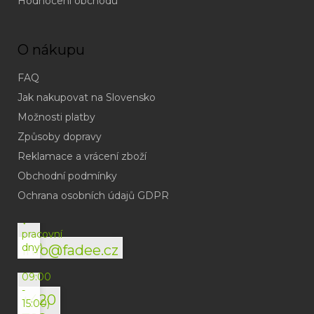
Hodnocení obchodu
O nákupu
FAQ
Jak nakupovat na Slovensko
Možnosti platby
Způsoby dopravy
Reklamace a vrácení zboží
Obchodní podmínky
(odpověď
do
Ochrana osobních údajů GDPR
24h
v
pracovní
dny)
info@fadee.cz
(Po-
Pá
09:00
-
+420
15:00)