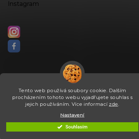
Instagram
Vytvořil Shoptet
Tento web používá soubory cookie. Dalším
Copyright 2026
Fadee
. Všechna práva vyhrazena.
Upravit
procházením tohoto webu vyjadřujete souhlas s
nastavení cookies
jejich používáním. Více informací
zde
.
Nastavení
Souhlasím