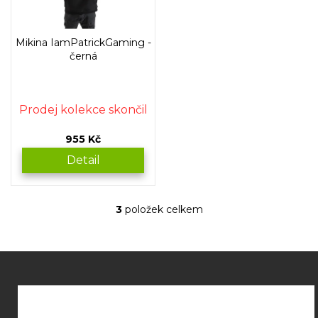
Mikina IamPatrickGaming -
černá
Prodej kolekce skončil
955 Kč
Detail
3
položek celkem
O
v
l
á
Z
d
á
a
p
c
í
a