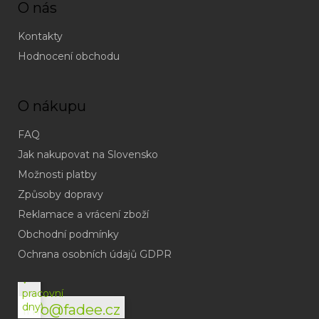
O nás
Kontakty
Hodnocení obchodu
O nákupu
FAQ
Jak nakupovat na Slovensko
Možnosti platby
Způsoby dopravy
Reklamace a vrácení zboží
Obchodní podmínky
(odpověď
do
Ochrana osobních údajů GDPR
24h
v
pracovní
dny)
info@fadee.cz
(Po-