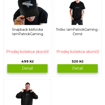
p
o
i
d
s
u
p
k
r
t
o
ů
Snapback kšiltovka
Tričko IamPatrickGaming -
d
IamPatrickGaming
Černé
u
k
t
Prodej kolekce skončil
Prodej kolekce skončil
ů
499 Kč
520 Kč
Detail
Detail