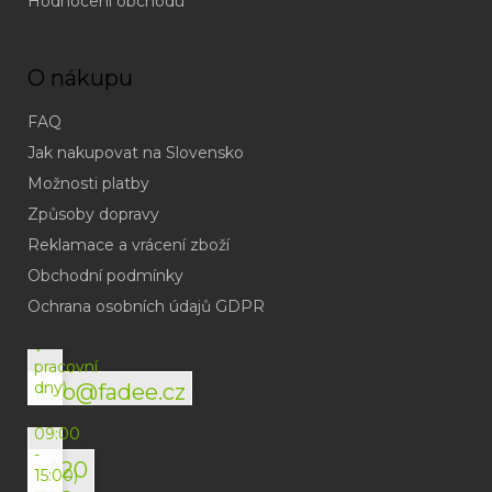
Hodnocení obchodu
O nákupu
FAQ
Jak nakupovat na Slovensko
Možnosti platby
Způsoby dopravy
Reklamace a vrácení zboží
Obchodní podmínky
(odpověď
do
Ochrana osobních údajů GDPR
24h
v
pracovní
dny)
info@fadee.cz
(Po-
Pá
09:00
-
+420
15:00)