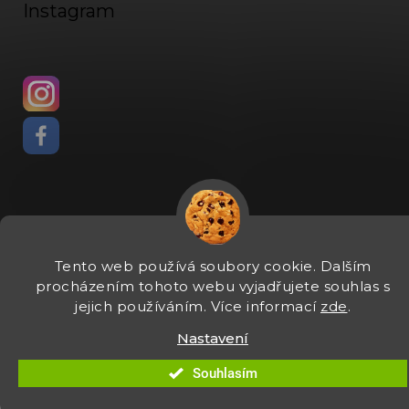
Instagram
Vytvořil Shoptet
Tento web používá soubory cookie. Dalším
Copyright 2026
Fadee
. Všechna práva vyhrazena.
Upravit
procházením tohoto webu vyjadřujete souhlas s
nastavení cookies
jejich používáním. Více informací
zde
.
Nastavení
Souhlasím