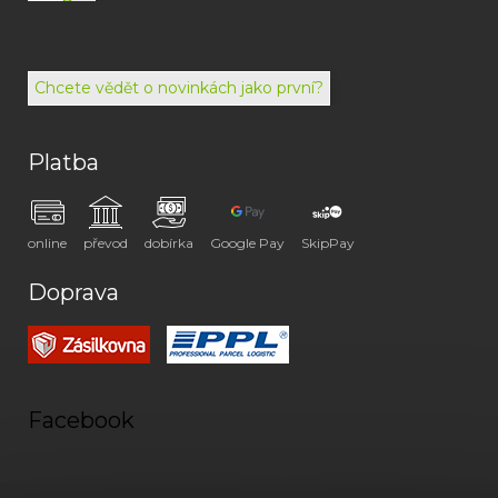
792
494
072
Chcete vědět o novinkách jako první?
Platba
online
převod
dobírka
Google Pay
SkipPay
Doprava
Facebook