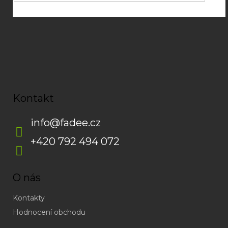
s
u
Kontakt
info
@
fadee.cz
+420 792 494 072
O nás
Kontakty
Hodnocení obchodu