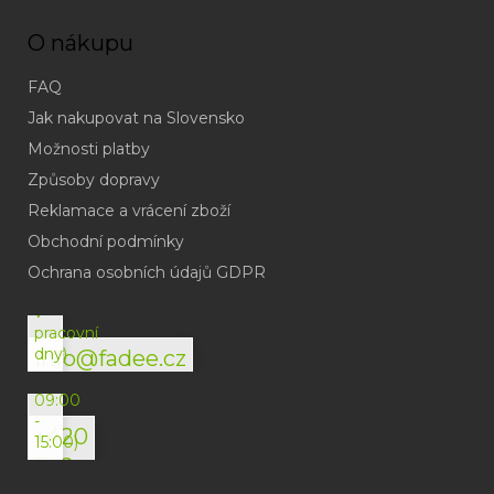
O nákupu
FAQ
Jak nakupovat na Slovensko
Možnosti platby
Způsoby dopravy
Reklamace a vrácení zboží
Obchodní podmínky
(odpověď
do
Ochrana osobních údajů GDPR
24h
v
pracovní
dny)
info@fadee.cz
(Po-
Pá
09:00
-
+420
15:00)
792