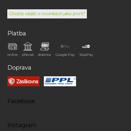
494
072
Chcete vědět o novinkách jako první?
Platba
online
převod
dobírka
Google Pay
SkipPay
Doprava
Facebook
Instagram