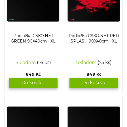
p
o
i
d
s
u
p
k
r
t
o
ů
Podložka CSKO.NET
Podložka CSKO.NET RED
d
GREEN 90X40cm - XL
SPLASH 90X40cm - XL
u
k
t
Skladem
(>5 ks)
Skladem
(>5 ks)
ů
849 Kč
849 Kč
Do košíku
Do košíku