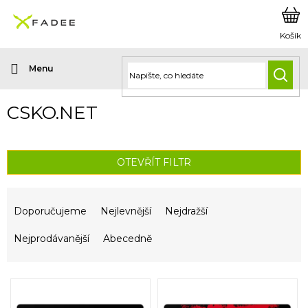
Přejít
na
obsah
HLED
CSKO.NET
OTEVŘÍT FILTR
Ř
a
Doporučujeme
Nejlevnější
Nejdražší
z
e
Nejprodávanější
Abecedně
n
í
V
p
ý
r