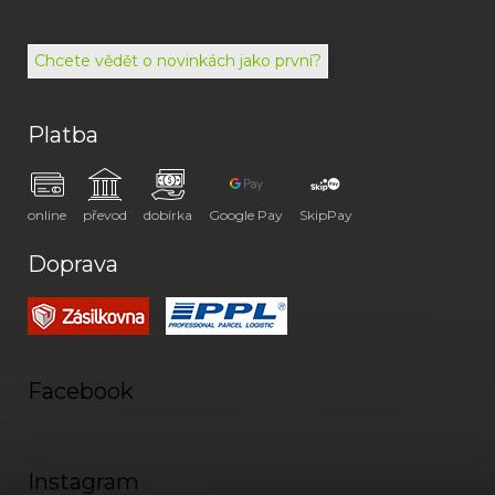
494
072
Chcete vědět o novinkách jako první?
Platba
online
převod
dobírka
Google Pay
SkipPay
Doprava
Facebook
Instagram