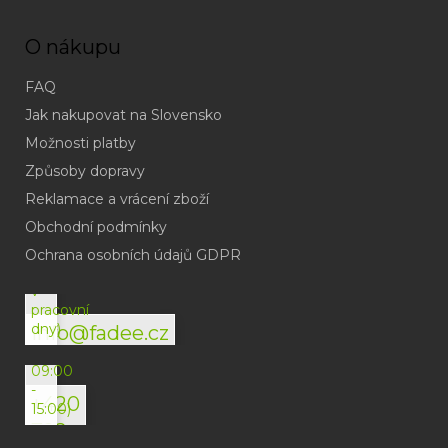
O nákupu
FAQ
Jak nakupovat na Slovensko
Možnosti platby
Způsoby dopravy
Reklamace a vrácení zboží
Obchodní podmínky
(odpověď
do
Ochrana osobních údajů GDPR
24h
v
pracovní
dny)
info@fadee.cz
(Po-
Pá
09:00
-
+420
15:00)
792