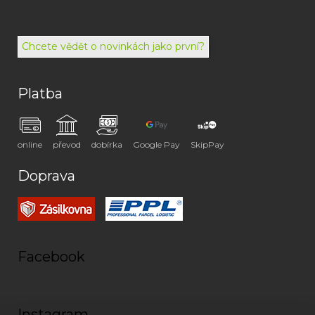
494
072
Chcete vědět o novinkách jako první?
Platba
online
převod
dobírka
Google Pay
SkipPay
Doprava
Facebook
Instagram