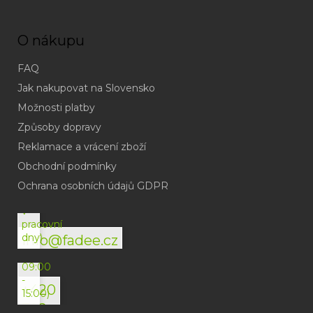
O nákupu
FAQ
Jak nakupovat na Slovensko
Možnosti platby
Způsoby dopravy
Reklamace a vrácení zboží
Obchodní podmínky
(odpověď
do
Ochrana osobních údajů GDPR
24h
v
pracovní
dny)
info@fadee.cz
(Po-
Pá
09:00
-
+420
15:00)
792