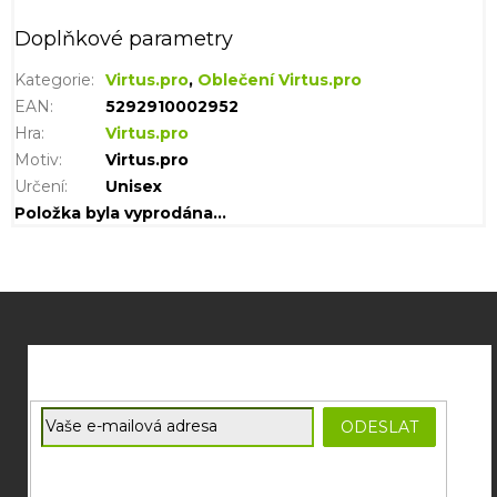
Doplňkové parametry
Kategorie
:
Virtus.pro
,
Oblečení Virtus.pro
EAN
:
5292910002952
Hra
:
Virtus.pro
Motiv
:
Virtus.pro
Určení
:
Unisex
Položka byla vyprodána…
Z
á
p
a
t
E-mail
ODESLAT
í
Souhlasím se
zpracováním osobních údajů
potřebných pro
zasílání newsletterů od společnosti FADEE