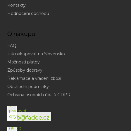
Kontakty
Hodnocení obchodu
O nákupu
FAQ
Jak nakupovat na Slovensko
Možnosti platby
Způsoby dopravy
Reklamace a vrácení zboží
Obchodní podmínky
(odpověď
do
Ochrana osobních údajů GDPR
24h
v
pracovní
dny)
info@fadee.cz
(Po-
Pá
09:00