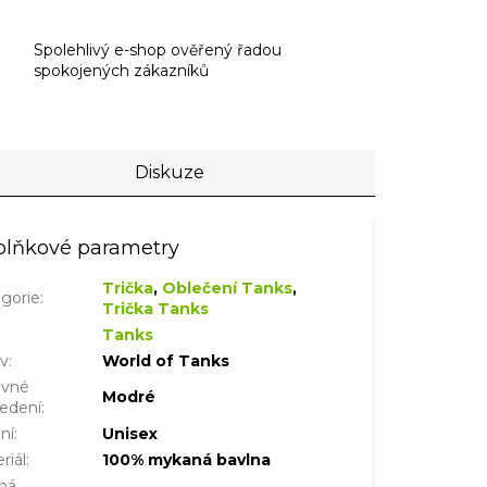
Spolehlivý e-shop ověřený řadou
spokojených zákazníků
Diskuze
lňkové parametry
Trička
,
Oblečení Tanks
,
gorie
:
Trička Tanks
Tanks
iv
:
World of Tanks
evné
Modré
edení
:
ní
:
Unisex
riál
:
100% mykaná bavlna
ná