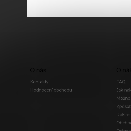
O nás
O ná
Kontakty
FAQ
Hodnocení obchodu
Jak na
Možnos
Způsob
Reklam
Obchod
Ochran