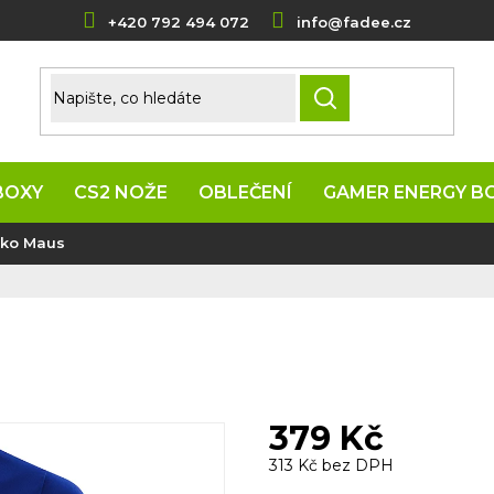
+420 792 494 072
info@fadee.cz
HLEDAT
BOXY
CS2 NOŽE
OBLEČENÍ
GAMER ENERGY B
čko Maus
379 Kč
313 Kč bez DPH