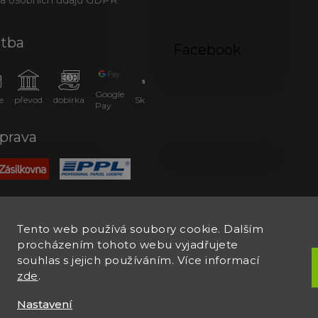
atba
Facebook
Google
e
převod
dobírka
SkipPay
Pay
prava
Tento web používá soubory cookie. Dalším
procházením tohoto webu vyjadřujete
souhlas s jejich používáním. Více informací
zde
.
Nastavení
.
Upravit nastavení cookies