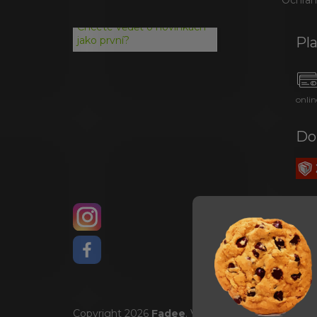
Chcete vědět o novinkách
Pl
jako první?
onlin
Do
Copyright 2026
Fadee
. Všechna práva vyhrazena