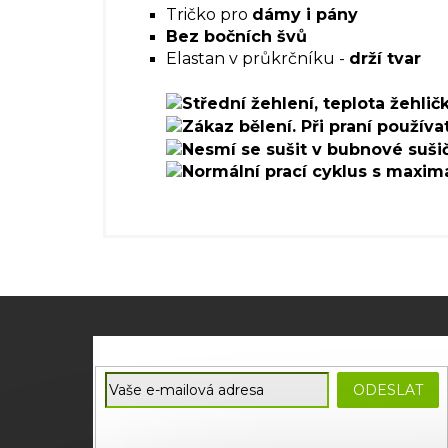
Tričko pro
dámy i pány
Bez bočních švů
Elastan v průkrčníku -
drží tvar
Z
á
p
E-mail
a
ODESLAT
t
Souhlasím se
zpracováním osobních údajů
potřebných
í
pro zasílání newsletterů od společnosti FADEE