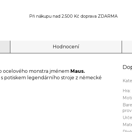
Při nákupu nad 2.500 Kč doprava ZDARMA
Hodnocení
Dop
ho ocelového monstra jménem
Maus.
čko s potiskem legendárního stroje z německé
Kate
Hra
:
Mot
Bar
prov
Urče
Mate
Ploš